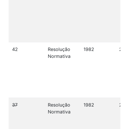
42
Resolução
1982
28/1
Normativa
37
Resolução
1982
28/
Normativa