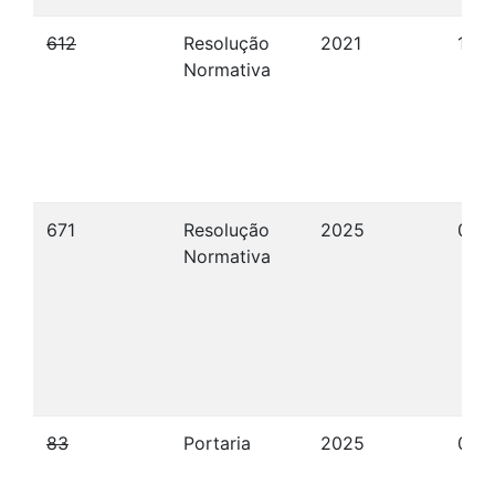
612
Resolução
2021
10/
Normativa
671
Resolução
2025
09/
Normativa
83
Portaria
2025
09/