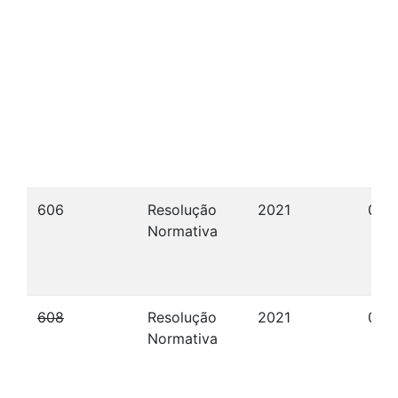
606
Resolução
2021
06/
Normativa
608
Resolução
2021
07/1
Normativa