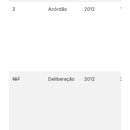
3
Acórdão
2012
17/0
187
Deliberação
2012
27/