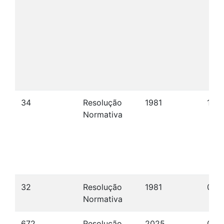
34
Resolução
1981
17/1
Normativa
32
Resolução
1981
06/
Normativa
672
Resolução
2025
09/