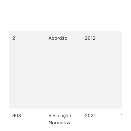
2
Acórdão
2012
17/0
603
Resolução
2021
20/
Normativa