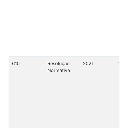
610
Resolução
2021
16/1
Normativa