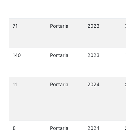
71
Portaria
2023
31/
140
Portaria
2023
13/
11
Portaria
2024
22/
8
Portaria
2024
22/