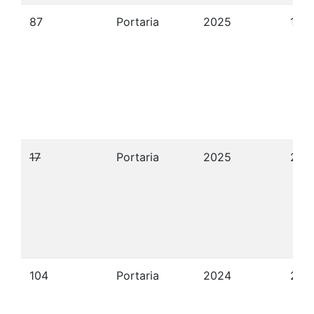
87
Portaria
2025
10/
17
Portaria
2025
28/
104
Portaria
2024
25/