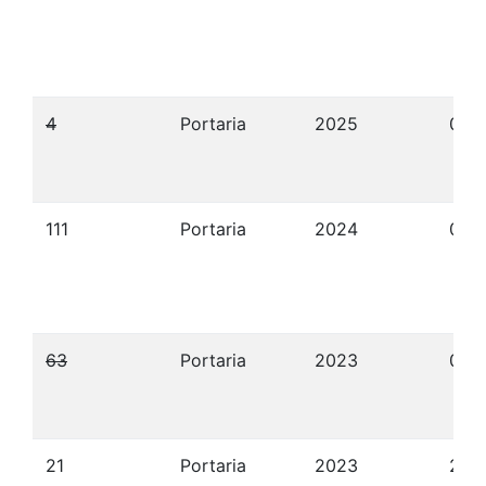
4
Portaria
2025
09/
111
Portaria
2024
08/
63
Portaria
2023
09/
21
Portaria
2023
20/