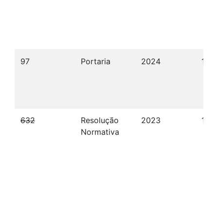
97
Portaria
2024
18/
632
Resolução
2023
17/1
Normativa