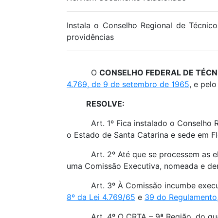
Instala o Conselho Regional de Técnico
providências
O
CONSELHO FEDERAL DE TÉCN
4.769, de 9 de setembro de 1965
, e pel
RESOLVE:
Art. 1º Fica instalado o Conselho Regi
o Estado de Santa Catarina e sede em Fl
Art. 2º Até que se processem as eleiç
uma Comissão Executiva, nomeada e dem
Art. 3º À Comissão incumbe executar e
8º da Lei 4.769/65
e
39 do Regulamento,
Art. 4º O CRTA – 9ª Região, do qual 