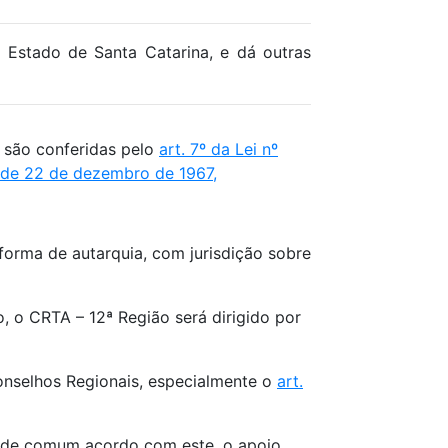
o Estado de Santa Catarina, e dá outras
e são conferidas pelo
art. 7º da Lei nº
, de 22 de dezembro de 1967
,
orma de autarquia, com jurisdição sobre
o CRTA – 12ª Região será dirigido por
nselhos Regionais, especialmente o
art.
de comum acordo com este, o apoio