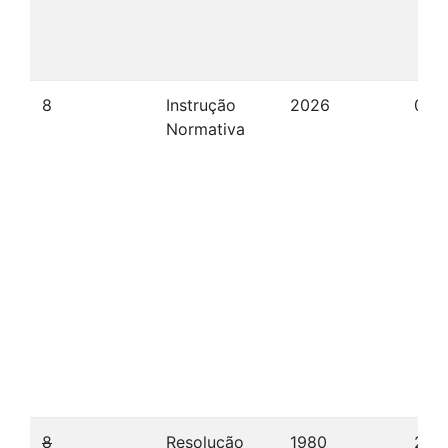
8
Instrução
2026
08/
Normativa
8
Resolução
1980
27/