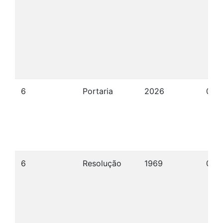
6
Portaria
2026
07/
6
Resolução
1969
03/