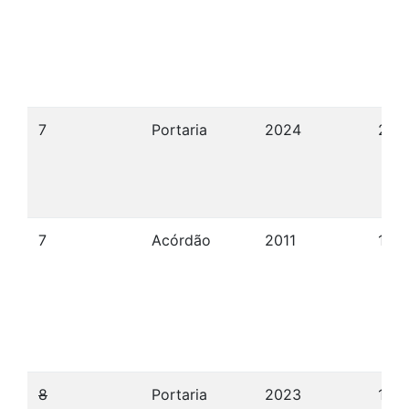
7
Portaria
2024
22/
7
Acórdão
2011
15/0
8
Portaria
2023
12/