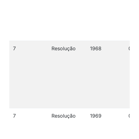
7
Resolução
1968
09/
7
Resolução
1969
04/