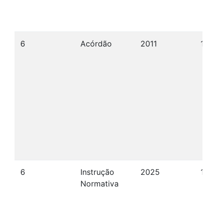
6
Acórdão
2011
15/0
6
Instrução
2025
17/1
Normativa