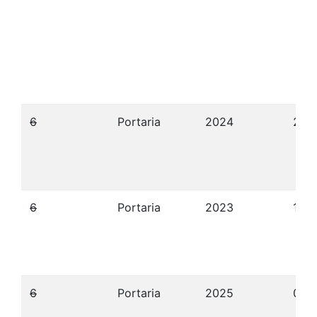
6
Portaria
2024
22/
6
Portaria
2023
12/
6
Portaria
2025
09/