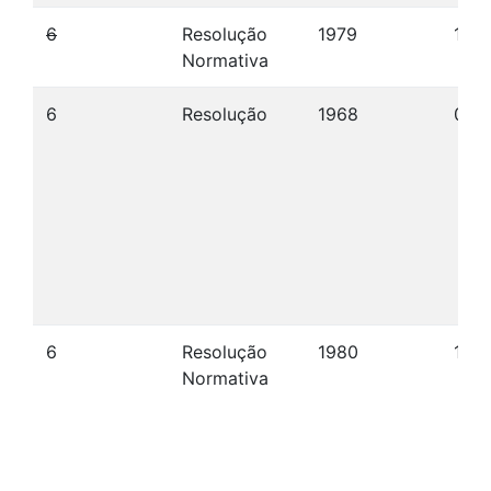
6
Resolução
1979
19/1
Normativa
6
Resolução
1968
09/
6
Resolução
1980
10/
Normativa