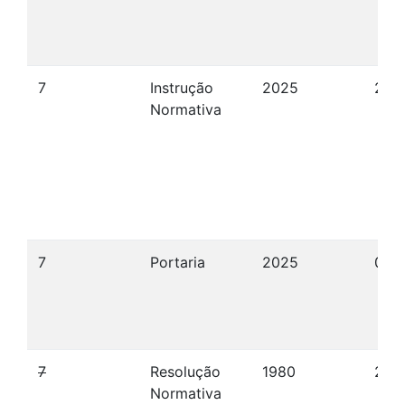
7
Instrução
2025
27/
Normativa
7
Portaria
2025
09/
7
Resolução
1980
27/
Normativa