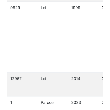
9829
Lei
1999
02/
12967
Lei
2014
06/
1
Parecer
2023
31/