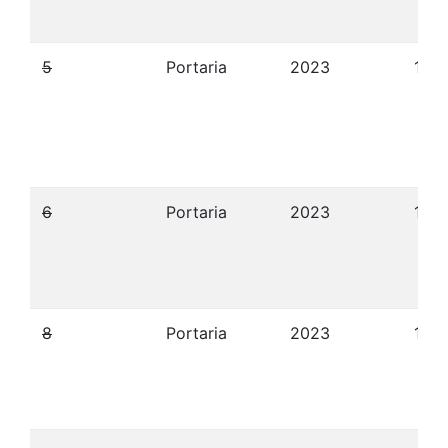
5
Portaria
2023
12/
6
Portaria
2023
12/
8
Portaria
2023
12/