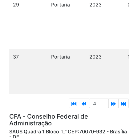
29
Portaria
2023
02/
37
Portaria
2023
10/
CFA - Conselho Federal de
Administração
SAUS Quadra 1 Bloco "L" CEP:70070-932 - Brasília
- DF