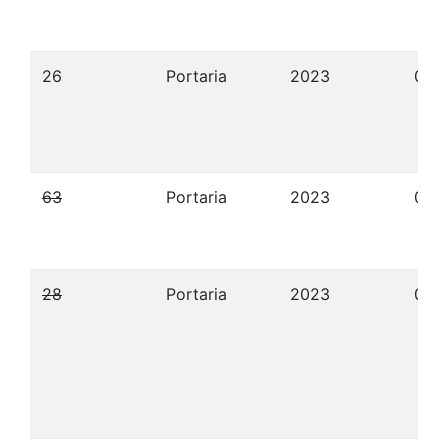
26
Portaria
2023
01/
63
Portaria
2023
09/
28
Portaria
2023
01/