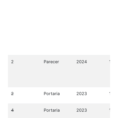
2
Parecer
2024
19/
2
Portaria
2023
12/
4
Portaria
2023
12/