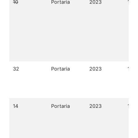
10
Portaria
2023
12/
32
Portaria
2023
15/
14
Portaria
2023
13/