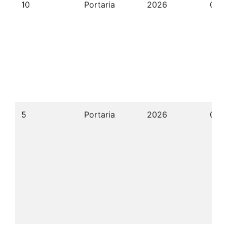
10
Portaria
2026
09/
5
Portaria
2026
07/