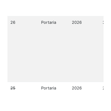
26
Portaria
2026
30/
25
Portaria
2026
29/