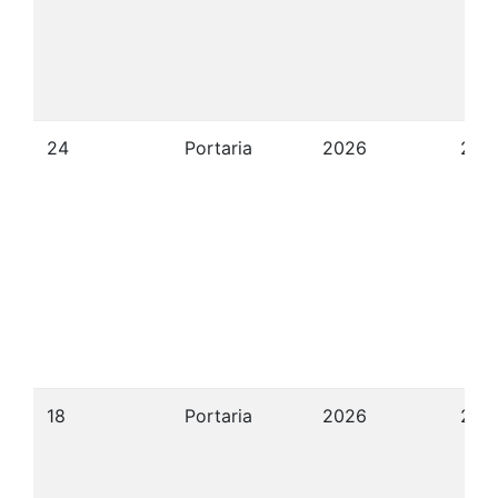
24
Portaria
2026
22/
18
Portaria
2026
22/