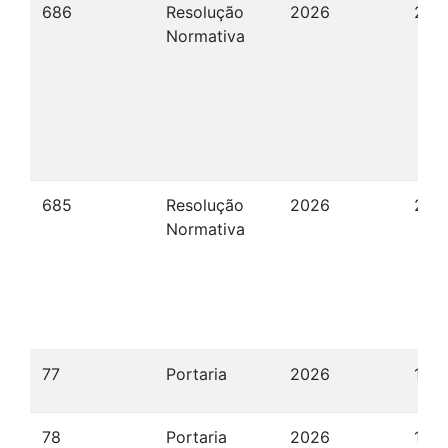
686
Resolução
2026
21/
Normativa
685
Resolução
2026
20/
Normativa
77
Portaria
2026
19/
78
Portaria
2026
19/