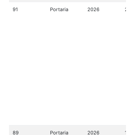
91
Portaria
2026
22/
89
Portaria
2026
10/