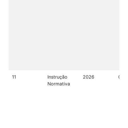
11
Instrução
2026
08/
Normativa