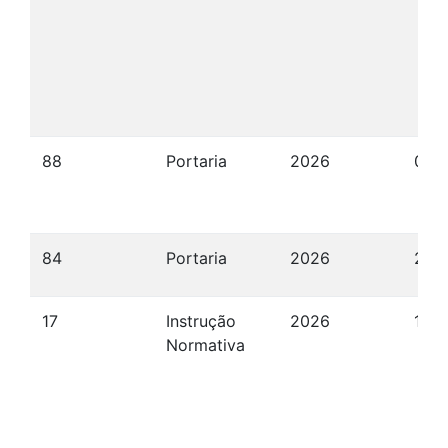
88
Portaria
2026
09/
84
Portaria
2026
26/
17
Instrução
2026
15/
Normativa