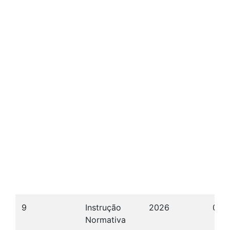
9
Instrução
2026
08/
Normativa