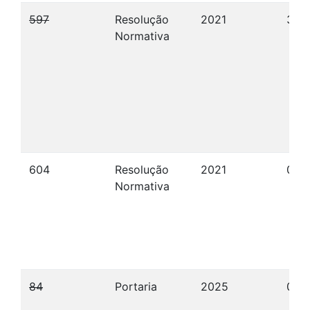
597
Resolução
2021
30/
Normativa
604
Resolução
2021
01/
Normativa
84
Portaria
2025
09/