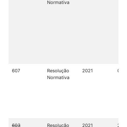
Normativa
607
Resolução
2021
06/
Normativa
603
Resolução
2021
20/