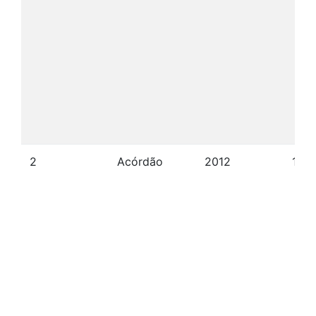
2
Acórdão
2012
17/0