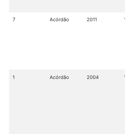
7
Acórdão
2011
15/0
1
Acórdão
2004
10/