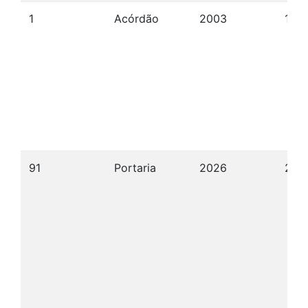
1
Acórdão
2003
11/1
91
Portaria
2026
22/