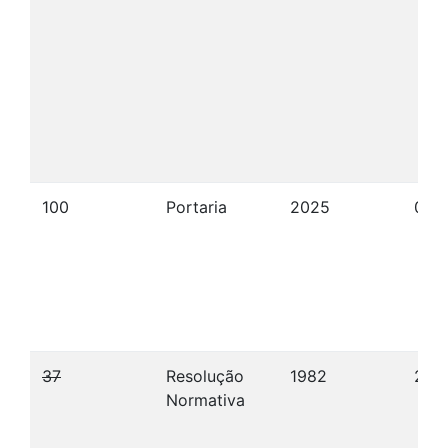
100
Portaria
2025
08/
37
Resolução
1982
28/
Normativa