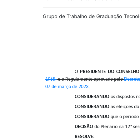
Grupo de Trabalho de Graduação Tecnol
O
PRESIDENTE DO CONSELHO
1965,
e o Regulamento aprovado pelo
Decreto
07 de março de 2023,
CONSIDERANDO
os dispostos no
CONSIDERANDO
as eleições do
CONSIDERANDO
que o período
DECISÃO
do Plenário na 12ª ses
RESOLVE: