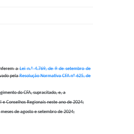
conferem a
Lei n.º 4.769, de 9 de setembro de
ovado pela
Resolução Normativa CFA nº 625, de
 Regimento do CFA, supracitado, e, a
l e Conselhos Regionais neste ano de 2024;
s meses de agosto e setembro de 2024;