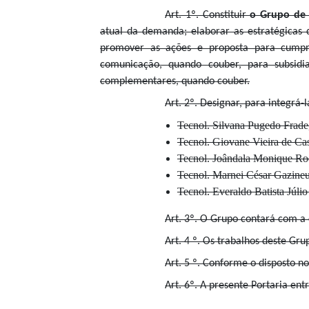
Art. 1º. Constituir
o Grupo de 
atual da demanda; elaborar as estratégicas
promover as ações e proposta para cumpri
comunicação, quando couber, para subsi
complementares, quando couber.
Art. 2º. Designar, para integrá-
Tecnol. Silvana Pugedo 
Tecnol. Giovane Vieira de Ca
Tecnol. Joândala
Tecnol. 
Tecnol. Evera
Art. 3º. O Grupo contará com a 
Art. 4 º. Os trabalhos deste Gr
Art. 5 º. Conforme o disposto n
Art. 6º. A presente Portaria ent