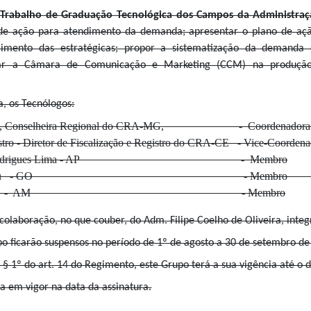
Trabalho de Graduação Tecnológica dos Campos da Administra
 de ação para atendimento da demanda; apresentar o plano de aç
mento das estratégicas; propor a sistematização da demanda e
diar a Câmara de Comunicação e Marketing (CCM) na produção
la, os Tecnólogos:
Frade, Conselheira Regional do CRA-MG, - Coordenadora 
stro - Diretor de Fiscalização e Registro do CRA-CE - Vice-Coordena
 Monique Rodrigues Lima - AP - Membro
Marnei César Gazineu 
ldo Batista Júlio - AM - Membro
colaboração, no que couber, do Adm. Filipe Coelho de Oliveira, inte
upo ficarão suspensos no período de 1º de agosto a 30 de setembro de
o § 1º do art. 14 do Regimento, este Grupo terá a sua vigência até o 
ra em vigor na data da assinatura.