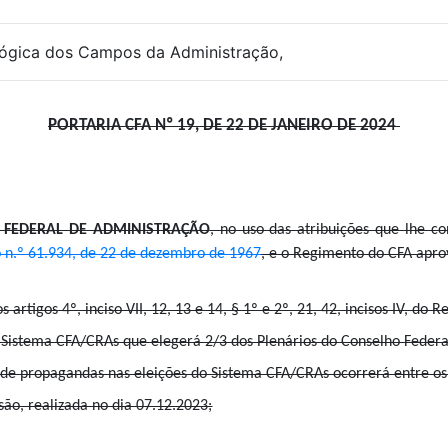
ógica dos Campos da Administração,
PORTARIA CFA Nº 19, DE 22 DE JANEIRO DE 2024
 FEDERAL DE ADMINISTRAÇÃO
, n
o uso das atribuições que lhe 
 n.º 61.934, de 22 de dezembro de 1967
, e o Regimento do CFA apr
s artigos 4º, inciso VII, 12, 13 e 14, § 1º e 2º, 21, 42, incisos IV, do
 Sistema CFA/CRAs que elegerá 2/3 dos Plenários do Conselho Federa
 de propagandas nas eleições do Sistema CFA/CRAs ocorrerá entre o
são, realizada no dia 07.12.2023;