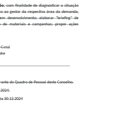
ção
, com finalidade de diagnosticar a situação
ão ao gestor da respectiva área da demanda;
m desenvolvimento; elaborar "briefing" de
 de materiais e campanhas; propor ações
Geral
dor
- GO - Membro
grante do Quadro de Pessoal deste Conselho.
 2024.
dia 30.12.2024