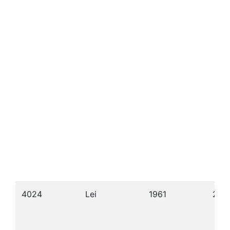
4024
Lei
1961
20/1