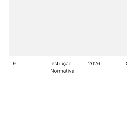
9
Instrução
2026
08/
Normativa