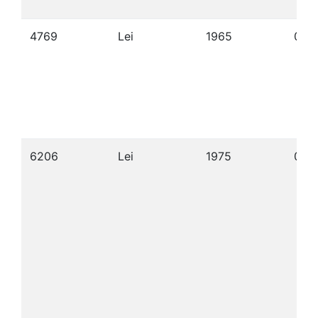
4769
Lei
1965
09/
6206
Lei
1975
07/