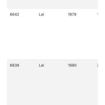
6642
Lei
1979
14/0
6838
Lei
1980
29/