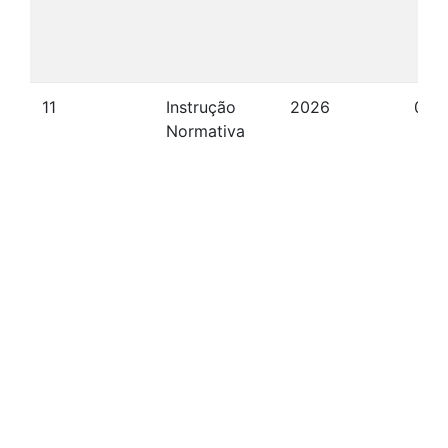
11
Instrução
2026
08/
Normativa