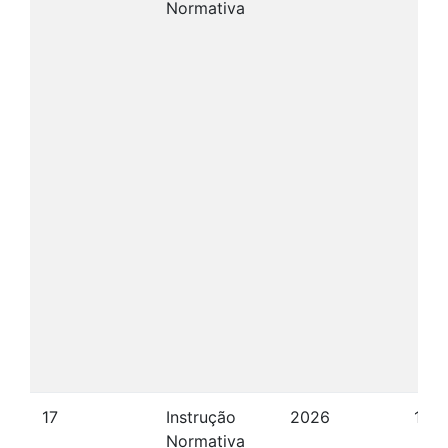
Normativa
17
Instrução
2026
15/
Normativa