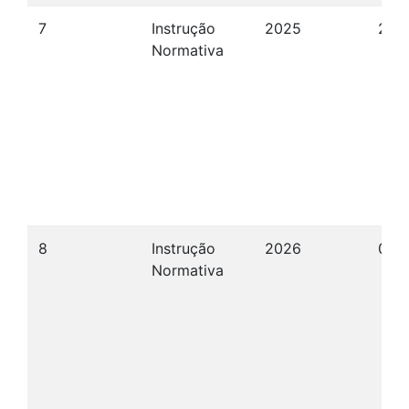
7
Instrução
2025
27/
Normativa
8
Instrução
2026
08/
Normativa