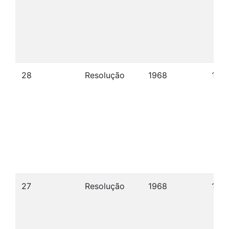
28
Resolução
1968
11/0
27
Resolução
1968
13/