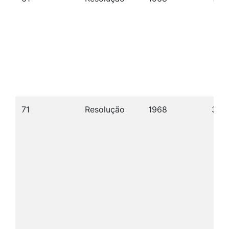
71
Resolução
1968
30/