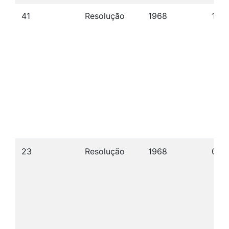
41
Resolução
1968
19/
23
Resolução
1968
07/