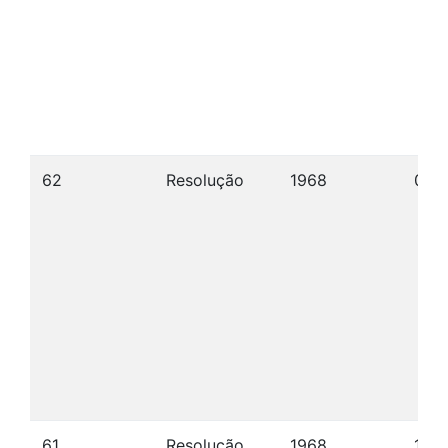
62
Resolução
1968
09/
61
Resolução
1968
10/1