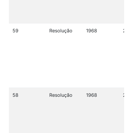
59
Resolução
1968
29/1
58
Resolução
1968
28/1