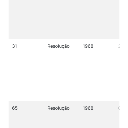
31
Resolução
1968
27/
65
Resolução
1968
09/