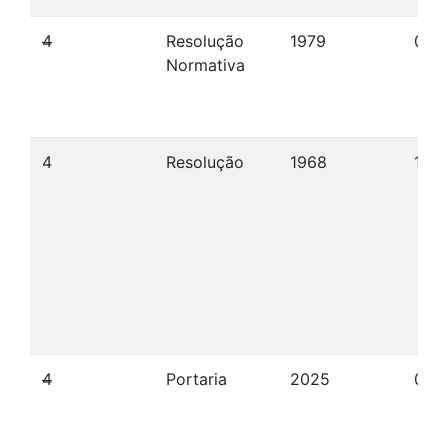
4
Resolução
1979
07/
Normativa
4
Resolução
1968
19/0
4
Portaria
2025
09/