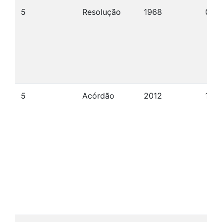
5
Resolução
1968
09/
5
Acórdão
2012
17/0