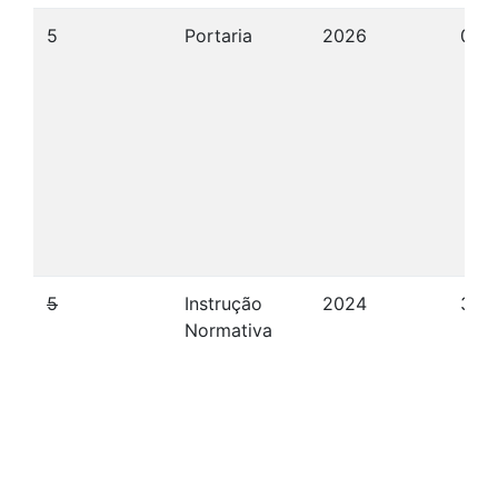
5
Portaria
2026
07/
5
Instrução
2024
30/
Normativa