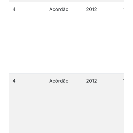
4
Acórdão
2012
17/0
4
Acórdão
2012
17/0