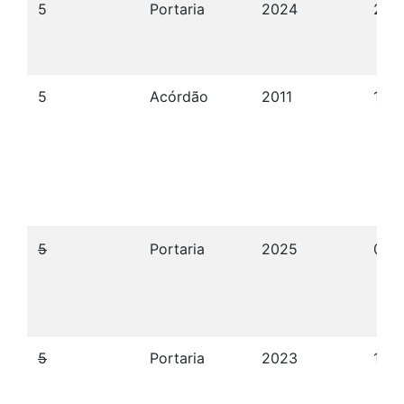
5
Portaria
2024
22/
5
Acórdão
2011
15/0
5
Portaria
2025
09/
5
Portaria
2023
12/