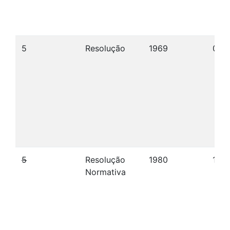
5
Resolução
1969
03/
5
Resolução
1980
10/
Normativa