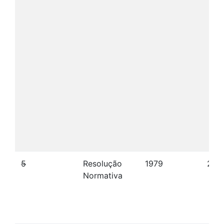
5
Resolução
1979
28/
Normativa