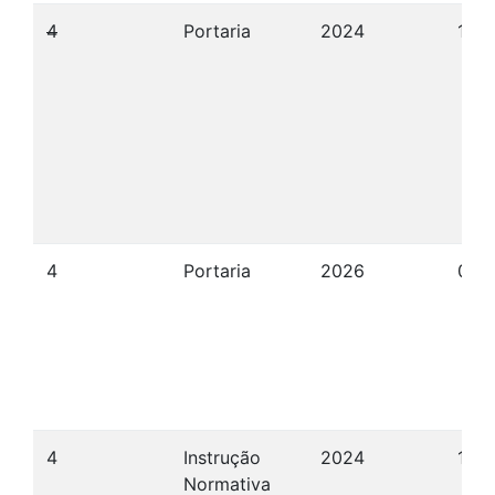
4
Portaria
2024
19/
4
Portaria
2026
07/
4
Instrução
2024
12/
Normativa