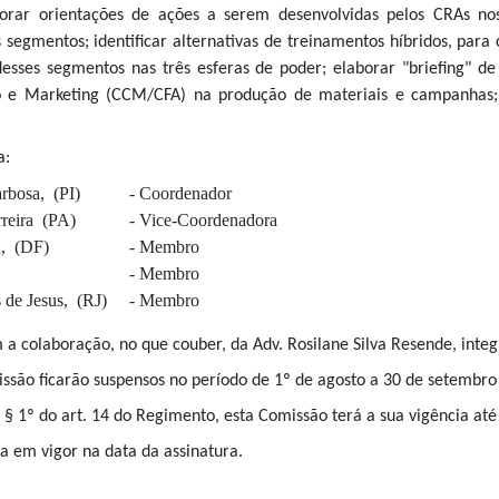
borar orientações de ações a serem desenvolvidas pelos CRAs nos
 segmentos; identificar alternativas de treinamentos híbridos, para 
esses segmentos nas três esferas de poder; elaborar "briefing" 
o e Marketing (CCM/CFA) na produção de materiais e campanhas
a:
 Barbosa, (PI) - Coordenador
 Ferreira (PA) - Vice-Coordenadora
pezia, (DF) - Membro
t, (RS) - Membro
os de Jesus, (RJ) - Membro
 a colaboração, no que couber,
da Adv. Rosilane Silva Resende, inte
missão ficarão suspensos no período de 1º de agosto a 30 de setembro
o § 1º do art. 14 do Regimento, esta Comissão terá a sua vigência até
ra em vigor na data da assinatura.