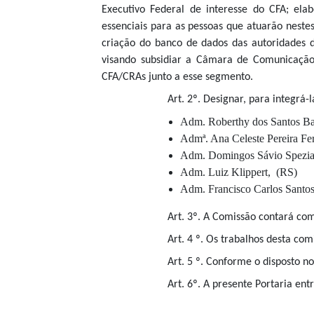
Executivo Federal de interesse do CFA; ela
essenciais para as pessoas que atuarão nestes
criação do banco de dados das autoridades d
visando subsidiar a Câmara de Comunicaçã
CFA/CRAs junto a esse segmento.
Art. 2º. Designar, para integrá-l
Adm. Roberthy dos Santos
Admª. Ana Celeste Pereira
Adm. Domingos Sávio S
Adm. Luiz Klipper
Adm. Francisco Carlos Sant
Art. 3º.
A Comissão contará com
Art. 4 º. Os trabalhos desta co
Art. 5 º. Conforme o disposto n
Art. 6º. A presente Portaria ent