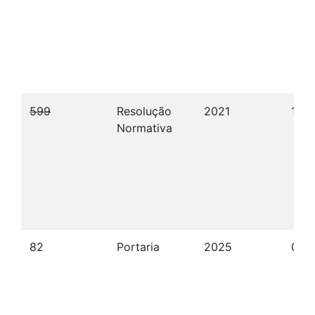
599
Resolução
2021
16/
Normativa
82
Portaria
2025
05/