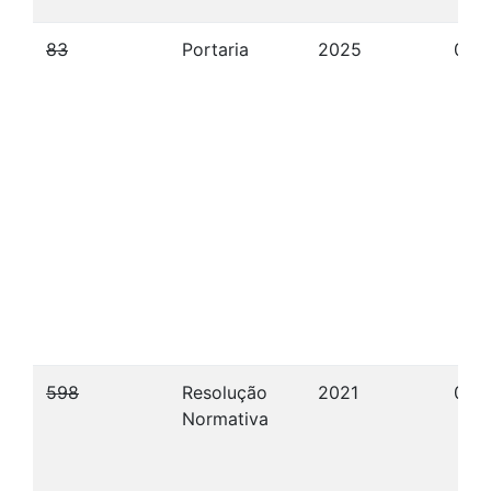
83
Portaria
2025
09/
598
Resolução
2021
02/
Normativa