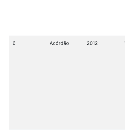
6
Acórdão
2012
17/0