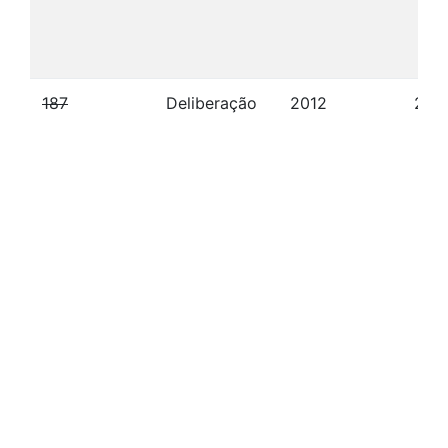
187
Deliberação
2012
27/