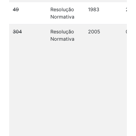
49
Resolução
1983
20/
Normativa
304
Resolução
2005
06/
Normativa