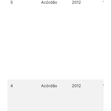
5
Acórdão
2012
17/0
4
Acórdão
2012
17/0