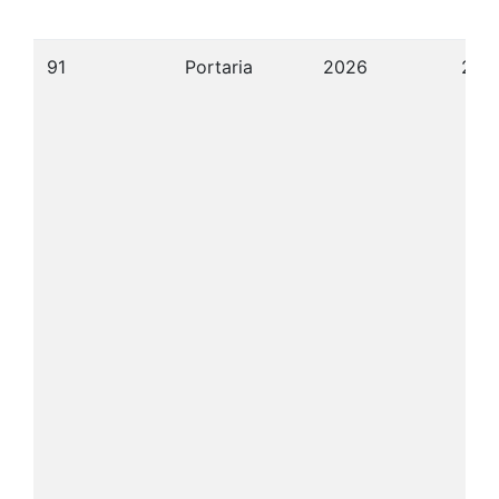
91
Portaria
2026
22/