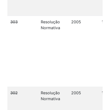
303
Resolução
2005
14/
Normativa
302
Resolução
2005
13/
Normativa