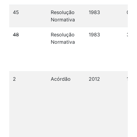
45
Resolução
1983
08/
Normativa
48
Resolução
1983
30/
Normativa
2
Acórdão
2012
17/0