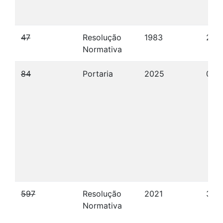
47
Resolução
1983
28/
Normativa
84
Portaria
2025
09/
597
Resolução
2021
30/
Normativa