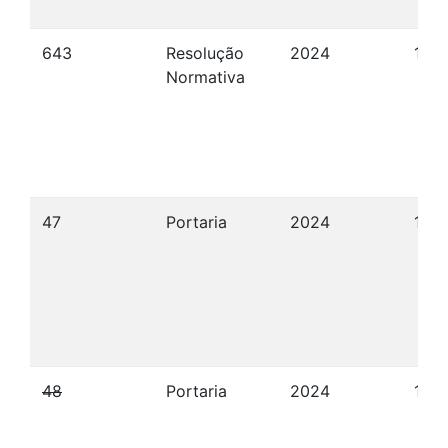
643
Resolução
2024
13/
Normativa
47
Portaria
2024
18/
48
Portaria
2024
19/