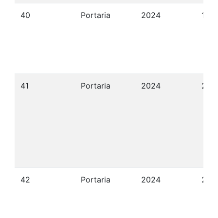
40
Portaria
2024
19/
41
Portaria
2024
21/
42
Portaria
2024
21/