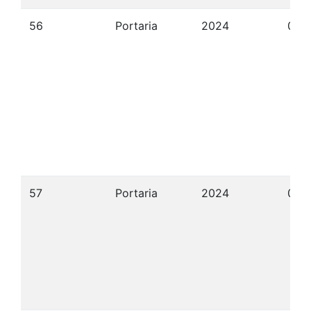
56
Portaria
2024
09/
57
Portaria
2024
09/