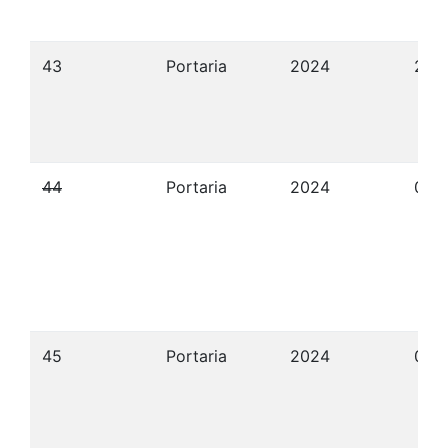
43
Portaria
2024
21/
44
Portaria
2024
06/
45
Portaria
2024
06/