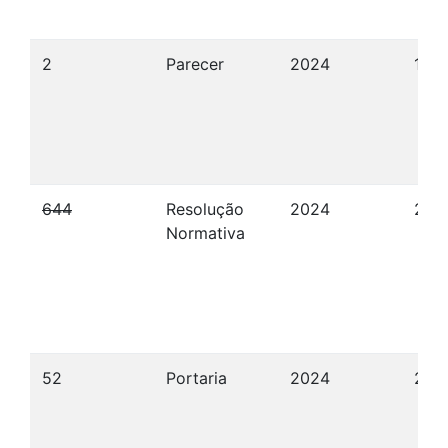
2
Parecer
2024
19/
644
Resolução
2024
26/
Normativa
52
Portaria
2024
27/