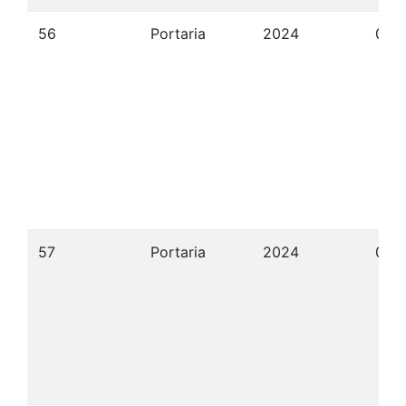
56
Portaria
2024
09/
57
Portaria
2024
09/