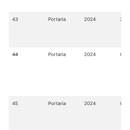
43
Portaria
2024
21/
44
Portaria
2024
06/
45
Portaria
2024
06/