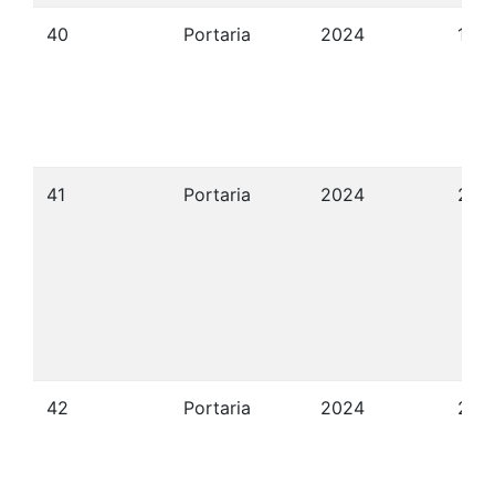
40
Portaria
2024
19/
41
Portaria
2024
21/
42
Portaria
2024
21/