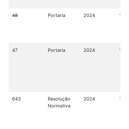
48
Portaria
2024
19/
47
Portaria
2024
18/
643
Resolução
2024
13/
Normativa