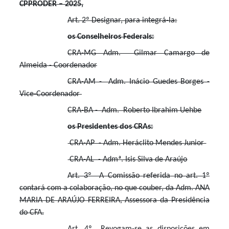
CPPRODER – 2025,
Art. 2º Designar, para integrá-la:
os Conselheiros Federais:
CRA-MG Adm. Gilmar Camargo de
Almeida - Coordenador
CRA-AM - Adm. Inácio Guedes Borges -
Vice-Coordenador
CRA-BA - Adm. Roberto Ibrahim Uehbe
os Presidentes dos CRAs:
CRA-AP - Adm. Heráclito Mendes Junior
CRA-AL - Admª. Isis Silva de Araújo
Art. 3º A Comissão referida no art. 1º
contará com a colaboração, no que couber, da Adm. ANA
MARIA DE ARAÚJO FERREIRA, Assessora da Presidência
do CFA.