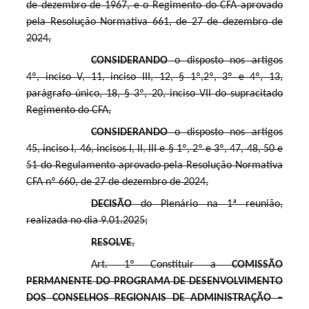
de dezembro de 1967, e o Regimento do CFA aprovado
pela Resolução Normativa 661, de 27 de dezembro de
2024,
CONSIDERANDO
o disposto nos artigos
4º, inciso V, 11, inciso III, 12, § 1º,2º, 3º e 4º, 13,
parágrafo único, 18, § 3º, 20, inciso VII do supracitado
Regimento do CFA,
CONSIDERANDO
o disposto nos artigos
45, inciso I, 46, incisos I, II, III e § 1º, 2º e 3º, 47, 48, 50 e
51 do Regulamento aprovado pela Resolução Normativa
CFA nº 660, de 27 de dezembro de 2024,
DECISÃO
do Plenário na 1ª reunião,
realizada no dia 9.01.2025;
RESOLVE
,
Art. 1º Constituir a
COMISSÃO
PERMANENTE DO PROGRAMA DE DESENVOLVIMENTO
DOS CONSELHOS REGIONAIS DE ADMINISTRAÇÃO –