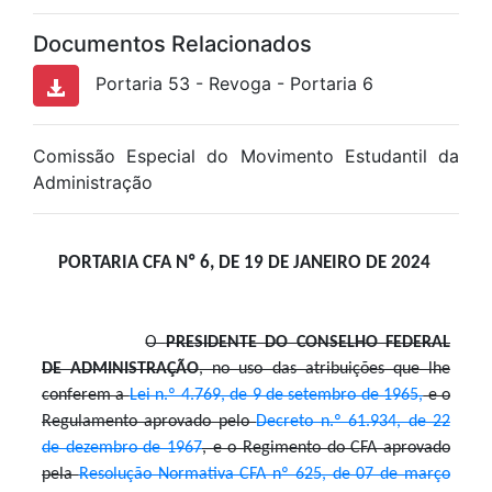
Documentos Relacionados
Portaria 53 - Revoga - Portaria 6
Comissão Especial do Movimento Estudantil da
Administração
PORTARIA CFA Nº 6, DE 19 DE JANEIRO DE 2024
O
PRESIDENTE DO CONSELHO FEDERAL
DE ADMINISTRAÇÃO
, n
o uso das atribuições que lhe
conferem a
Lei n.º 4.769, de 9 de setembro de 1965,
e o
Regulamento aprovado pelo
Decreto n.º 61.934, de 22
de dezembro de 1967
, e o Regimento do CFA aprovado
pela
Resolução Normativa CFA nº 625, de 07 de março