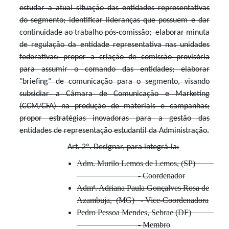
estudar a atual situação das entidades representativas
do segmento; identificar lideranças que possuem e dar
continuidade ao trabalho pós-comissão; elaborar minuta
de regulação da entidade representativa nas unidades
federativas; propor a criação de comissão provisória
para assumir o comando das entidades; elaborar
"briefing" de comunicação para o segmento, visando
subsidiar a Câmara de Comunicação e Marketing
(CCM/CFA) na produção de materiais e campanhas;
propor
estratégias inovadoras para a gestão das
entidades de representação estudantil da Administração.
Art. 2º. Designar, para integrá-la:
Adm. Murilo Lemos de Lemos, (SP)
- Coordenador
Admª. Adriana Paula Gonçalves Rosa de
Azambuja, (MG) - Vice-Coordenadora
Pedro Pessoa Mendes, Sebrae (DF)
- Membro