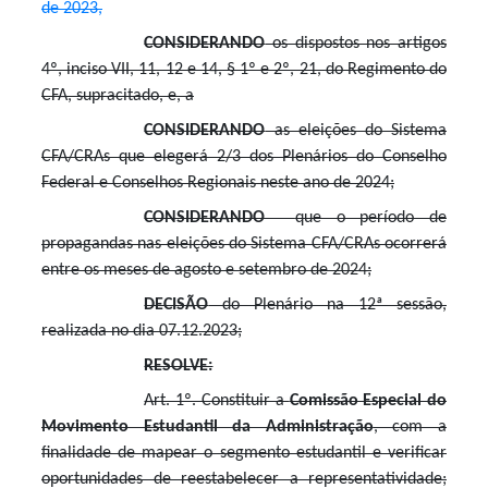
de 2023,
CONSIDERANDO
os dispostos nos artigos
4º, inciso VII, 11, 12 e 14,
§ 1º e 2º, 21,
do Regimento do
CFA, supracitado, e, a
CONSIDERANDO
as eleições do Sistema
CFA/CRAs que elegerá 2/3 dos Plenários do Conselho
Federal e Conselhos Regionais neste ano de 2024;
CONSIDERANDO
que o período de
propagandas nas eleições do Sistema CFA/CRAs ocorrerá
entre os meses de agosto e setembro de 2024;
DECISÃO
do Plenário na 12ª sessão,
realizada no dia 07.12.2023;
RESOLVE:
Art. 1º. Constituir a
Comissão Especial do
Movimento Estudantil da Administração
, com a
finalidade de mapear o segmento estudantil e verificar
oportunidades de reestabelecer a representatividade;