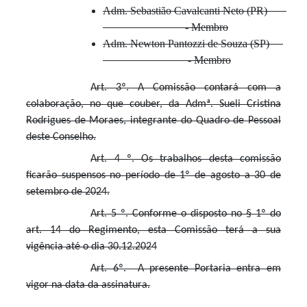
Adm. Sebastião Cavalcanti Neto (PR)
- Membro
Adm. Newton Pantozzi de Souza (SP)
- Membro
Art. 3º. A Comissão contará com a
colaboração, no que couber, da Admª. Sueli Cristina
Rodrigues de Moraes, integrante do Quadro de Pessoal
deste Conselho.
Art. 4 º. Os trabalhos desta comissão
ficarão suspensos no período de 1º de agosto a 30 de
setembro de 2024.
Art. 5 º. Conforme o disposto no § 1º do
art. 14 do Regimento, esta Comissão terá a sua
vigência até o dia 30.12.2024
Art. 6º. A presente Portaria entra em
vigor na data da assinatura.