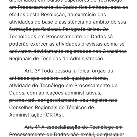
em Processamento de Dados fica limitado, para os
efeitos desta Resolução, ao exercício das
atividades de base e assistência no âmbito de sua
formação profissional. Parágrafo único. Os
Tecnólogos em Processamento de Dados só
poderão exercer as atividades previstas acima se
estiverem devidamente registrados nos Conselhos
Regionais de Técnicos de Administração.
Art. 3º Toda pessoa jurídica, órgão ou
entidade que explore, sob qualquer forma,
atividade do Tecnólogo em Processamento de
Dados, com aplicações administrativas,
promoverá, obrigatoriamente, seu registro nos
Conselhos Regionais de Técnicos de
Administração (CRTAs).
Art. 4º A especialização do Tecnólogo em
Processamento de Dados não exclui, de qualquer