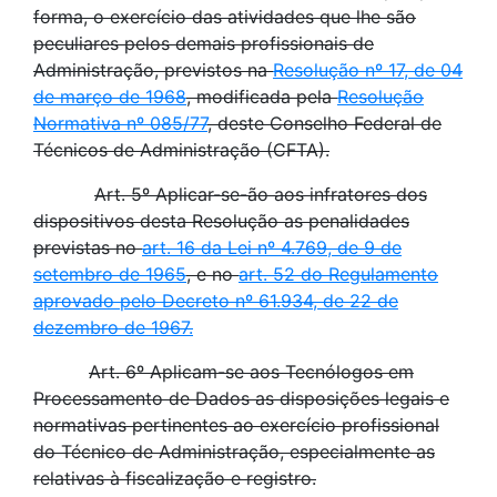
forma, o exercício das atividades que lhe são
peculiares pelos demais profissionais de
Administração, previstos na
Resolução nº 17, de 04
de março de 1968
, modificada pela
Resolução
Normativa nº 085/77
, deste Conselho Federal de
Técnicos de Administração (CFTA).
Art. 5º Aplicar-se-ão aos infratores dos
dispositivos desta Resolução as penalidades
previstas no
art. 16 da Lei nº 4.769, de 9 de
setembro de 1965
, e no
art. 52 do Regulamento
aprovado pelo Decreto nº 61.934, de 22 de
dezembro de 1967.
Art. 6º Aplicam-se aos Tecnólogos em
Processamento de Dados as disposições legais e
normativas pertinentes ao exercício profissional
do Técnico de Administração, especialmente as
relativas à fiscalização e registro.