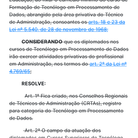
Formação de Tecnólogo em Processamento de
Dados, abrangido pela área privativa do Técnico
de Administração, consoantes os
arts. 18 e 23 da
Lei nº 5.540, de 28 de novembro de 1968;
CONSIDERANDO
que os diplomados nos
cursos de Tecnólogo em Processamento de Dados
irão exercer atividades privativas do profissional
em Administração, nos termos do
art. 2º da Lei nº
4.769/65
;
RESOLVE:
Art. 1º Fica criado, nos Conselhos Regionais
de Técnicos de Administração (CRTAs), registro
para categoria do Tecnólogo em Processamento
de Dados.
Art. 2º O campo da atuação dos
diplomados em Cursos Superiores de Tecnólogo