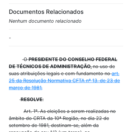
Documentos Relacionados
Nenhum documento relacionado
-
O
PRESIDENTE DO CONSELHO FEDERAL
DE TÉCNICOS DE ADMINISTRAÇÃO,
no uso de
suas atribuições legais e com fundamento no
art.
25 da Resolução Normativa CFTA nº 13, de 23 de
março de 1981,
RESOLVE
:
Art. 1º. As eleições a serem realizadas no
âmbito do CRTA da 10ª Região, no dia 22 de
setembro de 1981, destinam-se, além da