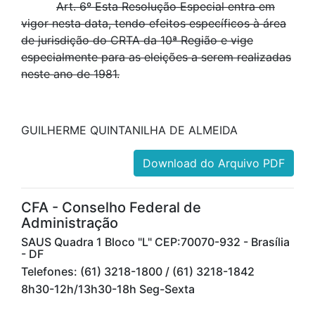
Art. 6º Esta Resolução Especial entra em
vigor nesta data, tendo efeitos específicos à área
de jurisdição do CRTA da 10ª Região e vige
especialmente para as eleições a serem realizadas
neste ano de 1981.
GUILHERME QUINTANILHA DE ALMEIDA
Download do Arquivo PDF
CFA - Conselho Federal de
Administração
SAUS Quadra 1 Bloco "L" CEP:70070-932 - Brasília
- DF
Telefones: (61) 3218-1800 / (61) 3218-1842
8h30-12h/13h30-18h Seg-Sexta