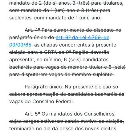
mandato de 2 (dois) anos, 3 (três) para titulares,
com mandato de 1 (um) ano e 3 (três) para
suplentes, com mandato de 1 (um) ano.
Art. 4º Para cumprimento do disposto no
parágrafo único do
art. 9º da Lei 4.769, de
09/09/65
, as chapas concorrentes à presente
eleição para o CRTA da 9ª Região deverão
apresentar, no mínimo, 6 (seis) candidatos
bacharéis para vagas de membro titular e 6 (seis)
para disputarem vagas de membro suplente.
Parágrafo único. Na presente eleição só
caberá apresentação de candidatos bacharéis às
vagas do Conselho Federal.
Art. 5º Os mandatos dos Conselheiros,
cujos cargos estiverem sendo motivo de eleição,
terminarão no dia da posse dos novos eleitos.