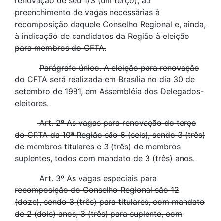
renovação de seu 1/3 (um terço), ao
preenchimento de vagas necessárias à
recomposição daquele Conselho Regional e, ainda,
à indicação de candidatos da Região à eleição
para membros do CFTA.
Parágrafo único. A eleição para renovação
do CFTA será realizada em Brasília no dia 30 de
setembro de 1981, em Assembléia dos Delegados-
eleitores.
Art. 2º As vagas para renovação do terço
do CRTA da 10ª Região são 6 (seis), sendo 3 (três)
de membros titulares e 3 (três) de membros
suplentes, todos com mandato de 3 (três) anos.
Art. 3º As vagas especiais para
recomposição do Conselho Regional são 12
(doze), sendo 3 (três) para titulares, com mandato
de 2 (dois) anos, 3 (três) para suplente, com