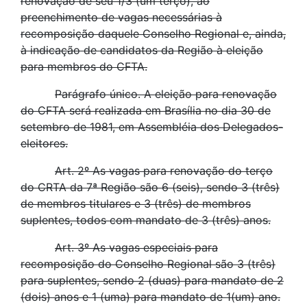
renovação de seu 1/3 (um terço), ao
preenchimento de vagas necessárias à
recomposição daquele Conselho Regional e, ainda,
à indicação de candidatos da Região à eleição
para membros do CFTA.
Parágrafo único. A eleição para renovação
do CFTA será realizada em Brasília no dia 30 de
setembro de 1981, em Assembléia dos Delegados-
eleitores.
Art. 2º As vagas para renovação do terço
do CRTA da 7ª Região são 6 (seis), sendo 3 (três)
de membros titulares e 3 (três) de membros
suplentes, todos com mandato de 3 (três) anos.
Art. 3º As vagas especiais para
recomposição do Conselho Regional são 3 (três)
para suplentes, sendo 2 (duas) para mandato de 2
(dois) anos e 1 (uma) para mandato de 1(um) ano.