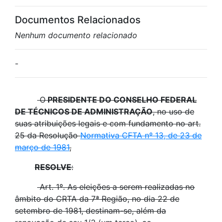
Documentos Relacionados
Nenhum documento relacionado
-
O
PRESIDENTE DO CONSELHO FEDERAL
DE TÉCNICOS DE ADMINISTRAÇÃO
, no uso de
suas atribuições legais e com fundamento no art.
25 da Resolução
Normativa CFTA nº 13, de 23 de
março de 1981
,
RESOLVE
:
Art. 1º. As eleições a serem realizadas no
âmbito do CRTA da 7ª Região, no dia 22 de
setembro de 1981, destinam-se, além da