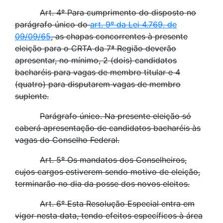
Art. 4º Para cumprimento do disposto no
parágrafo único do
art. 9º da Lei 4.769, de
09/09/65
, as chapas concorrentes à presente
eleição para o CRTA da 7ª Região deverão
apresentar, no mínimo, 2 (dois) candidatos
bacharéis para vagas de membro titular e 4
(quatro) para disputarem vagas de membro
suplente.
Parágrafo único. Na presente eleição só
caberá apresentação de candidatos bacharéis às
vagas do Conselho Federal.
Art. 5º Os mandatos dos Conselheiros,
cujos cargos estiverem sendo motivo de eleição,
terminarão no dia da posse dos novos eleitos.
Art. 6º Esta Resolução Especial entra em
vigor nesta data, tendo efeitos específicos à área