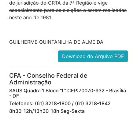
de jurisdição do CRTA da 7ª Região e vige
especialmente para as eleições a serem realizadas
neste ano de 1981.
GUILHERME QUINTANILHA DE ALMEIDA
Download do Arquivo PDF
CFA - Conselho Federal de
Administração
SAUS Quadra 1 Bloco "L" CEP:70070-932 - Brasília
- DF
Telefones: (61) 3218-1800 / (61) 3218-1842
8h30-12h/13h30-18h Seg-Sexta