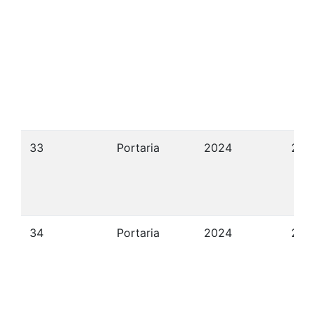
33
Portaria
2024
24/
34
Portaria
2024
24/