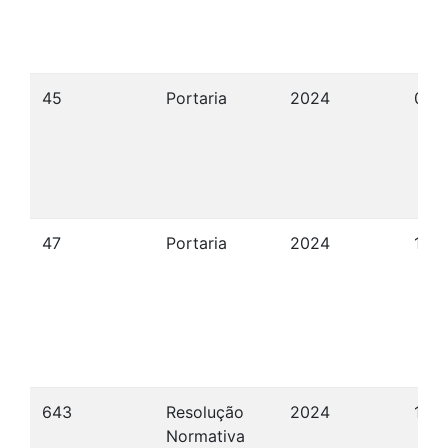
45
Portaria
2024
06/
47
Portaria
2024
18/
643
Resolução
2024
13/
Normativa