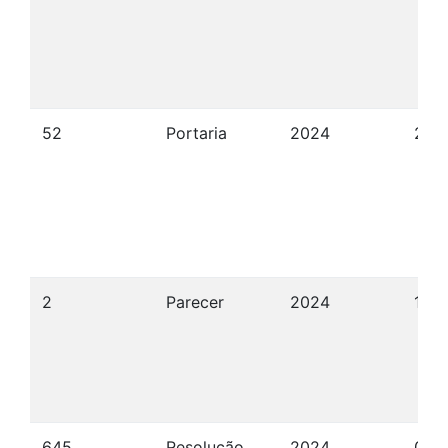
52
Portaria
2024
27/
2
Parecer
2024
19/
645
Resolução
2024
04/