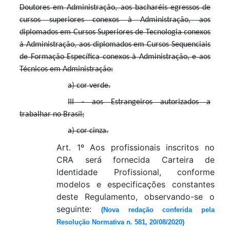
Doutores em Administração, aos bacharéis egressos de
cursos superiores conexos à Administração, aos
diplomados em Cursos Superiores de Tecnologia conexos
à Administração, aos diplomados em Cursos Sequenciais
de Formação Específica conexos à Administração, e aos
Técnicos em Administração:
a) cor verde.
III - aos Estrangeiros autorizados a
trabalhar no Brasil;
a) cor cinza.
Art. 1º Aos profissionais inscritos no
CRA será fornecida Carteira de
Identidade Profissional, conforme
modelos e especificações constantes
deste Regulamento, observando-se o
seguinte:
(
Nova redação conferida pela
Resolução Normativa n. 581, 20/08/2020
)