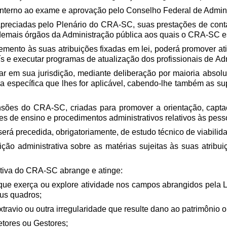
 interno ao exame e aprovação pelo Conselho Federal de Admini
 apreciadas pelo Plenário do CRA-SC, suas prestações de con
emais órgãos da Administração pública aos quais o CRA-SC es
ento às suas atribuições fixadas em lei, poderá promover ati
ís e executar programas de atualização dos profissionais de Ad
r em sua jurisdição, mediante deliberação por maioria absolu
 específica que lhes for aplicável, cabendo-lhe também as sup
sões do CRA-SC, criadas para promover a orientação, captaçã
es de ensino e procedimentos administrativos relativos às pessoa
será precedida, obrigatoriamente, de estudo técnico de viabili
ão administrativa sobre as matérias sujeitas às suas atribuiçõ
rativa do CRA-SC abrange e atinge:
ca que exerça ou explore atividade nos campos abrangidos pela 
eus quadros;
xtravio ou outra irregularidade que resulte dano ao patrimônio
retores ou Gestores;