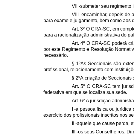
VII -submeter seu regimento
VIII -encaminhar, depois de
para exame e julgamento, bem como aos d
Art. 3º O CRA-SC, em complem
para a racionalização administrativa do pa
Art. 4º O CRA-SC poderá cria
por este Regimento e Resolução Normativa
necessário.
§ 1ºAs Seccionais são exten
profissional, relacionamento com instituiçõ
§ 2ºA criação de Seccionais 
Art. 5º O CRA-SC tem jurisdiç
federativa em que se localiza sua sede.
Art. 6º A jurisdição administ
I -a pessoa física ou jurídi
exercício dos profissionais inscritos nos s
II -aquele que cause perda, e
III -os seus Conselheiros, Di