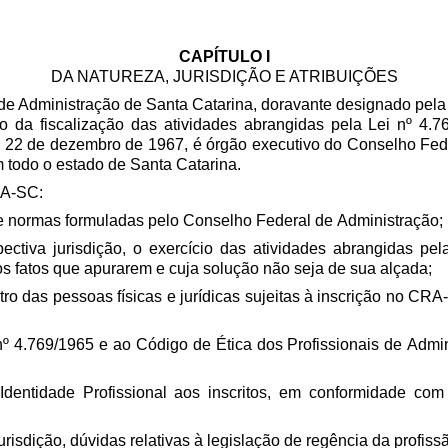
CAPÍTULO I
DA NATUREZA, JURISDIÇÃO E ATRIBUIÇÕES
de Administração de Santa Catarina, doravante designado pela 
o da fiscalização das atividades abrangidas pela Lei nº 4.7
e 22 de dezembro de 1967, é órgão executivo do Conselho Fed
m todo o estado de Santa Catarina.
RA-SC:
s e normas formuladas pelo Conselho Federal de Administração;
espectiva jurisdição, o exercício das atividades abrangidas 
os fatos que apurarem e cuja solução não seja de sua alçada;
istro das pessoas físicas e jurídicas sujeitas à inscrição no CR
i nº 4.769/1965 e ao Código de Ética dos Profissionais de Ad
 Identidade Profissional aos inscritos, em conformidade co
 jurisdição, dúvidas relativas à legislação de regência da profi