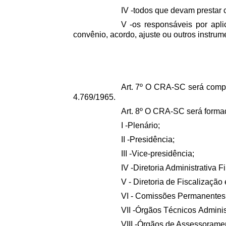
IV -todos que devam prestar
V -os responsáveis por apl
convênio, acordo, ajuste ou outros instrum
Art. 7º O CRA-SC será compos
4.769/1965.
Art. 8º O CRA-SC será forma
I -Plenário;
II -Presidência;
III -Vice-presidência;
IV -Diretoria Administrativa F
V - Diretoria de Fiscalização
VI - Comissões Permanentes 
VII -Órgãos Técnicos Adminis
VIII -Órgãos de Assessorame