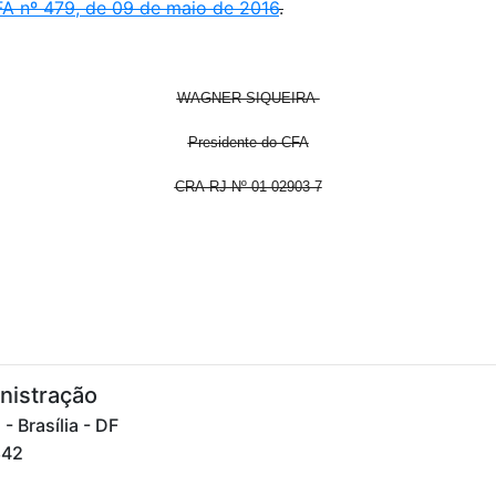
A nº 479, de 09 de maio de 2016
.
WAGNER SIQUEIRA
Presidente do CFA
CRA-RJ Nº 01-02903-7
nistração
 Brasília - DF
842