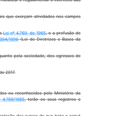
is que exerçam atividades nos campos
da
Lei nº 4.769, de 1965
, e a profusão de
.394/1996
(Lei de Diretrizes e Bases da
quanto pela sociedade, dos egressos de
de 2017.
os ou reconhecidos pelo Ministério da
º 4.769/1965
, terão os seus registros e
rrelação dos cursos de que trata o caput