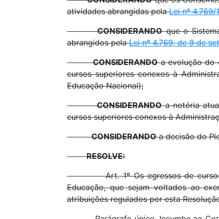
atividades abrangidas pela
Lei nº 4.769/
CONSIDERANDO
que o Sistema
abrangidos pela
Lei nº 4.769, de 9 de s
CONSIDERANDO
a evolução do 
cursos superiores conexos à Administ
Educação Nacional);
CONSIDERANDO
a notória atua
cursos superiores conexos à Administra
CONSIDERANDO
a decisão do Ple
RESOLVE:
Art. 1º Os egressos de cursos superi
Educação, que sejam voltados ao exe
atribuições regulados por esta Resoluçã
Parágrafo único
. Incumbe ao Con