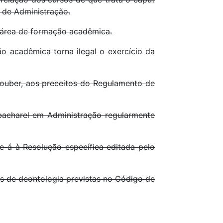
 de Administração.
 área de formação acadêmica.
o acadêmica torna ilegal o exercício da
uber, aos preceitos do Regulamento de
charel em Administração regularmente
-se-á à Resolução específica editada pelo
s de deontologia previstas no Código de