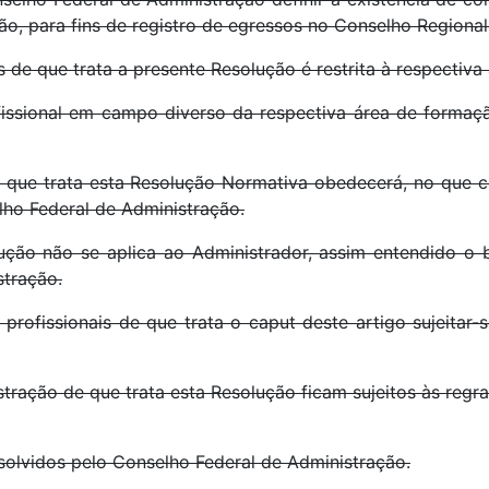
o, para fins de registro de egressos no Conselho Regional
 que trata a presente Resolução é restrita à respectiva
fissional em campo diverso da respectiva área de formaçã
ue trata esta Resolução Normativa obedecerá, no que co
lho Federal de Administração.
não se aplica ao Administrador, assim entendido o ba
stração.
s profissionais de que trata o caput deste artigo sujeitar
ção de que trata esta Resolução ficam sujeitos às regra
vidos pelo Conselho Federal de Administração.