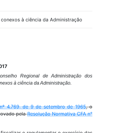
 conexos à ciência da Administração
017
onselho Regional de Administração dos
nexos à ciência da Administração.
 nº 4.769, de 9 de setembro de 1965
, o
provado pela
Resolução Normativa CFA n°
iscalizar e regulamentar o exercício das