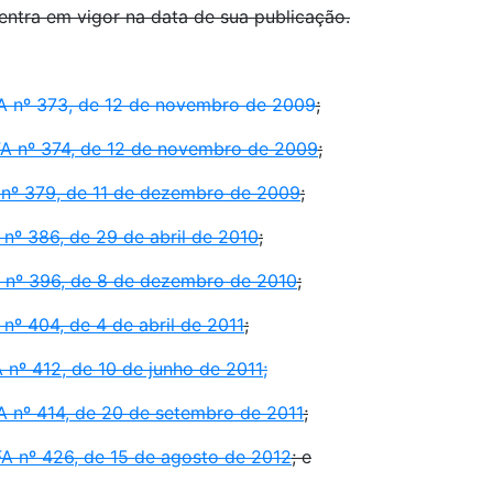
ra em vigor na data de sua publicação.
A nº 373, de 12 de novembro de 2009
;
A nº 374, de 12 de novembro de 2009
;
nº 379, de 11 de dezembro de 2009
;
nº 386, de 29 de abril de 2010
;
 nº 396, de 8 de dezembro de 2010
;
º 404, de 4 de abril de 2011
;
nº 412, de 10 de junho de 2011;
 nº 414, de 20 de setembro de 2011
;
A nº 426, de 15 de agosto de 2012
; e