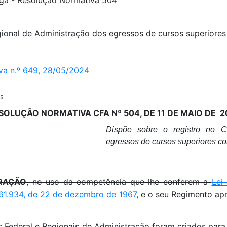
a - Resolução Normativa 504
ional de Administração dos egressos de cursos superiores
va n.º 649, 28/05/2024
25
SOLUÇÃO NORMATIVA CFA Nº 504, DE 11 DE MAIO DE 2
Dispõe sobre o registro no C
egressos de cursos superiores co
RAÇÃO
, no uso da competência que lhe conferem a
Lei
61.934, de 22 de dezembro de 1967
, e o seu Regimento a
Federal e Regionais de Administração foram criados para f