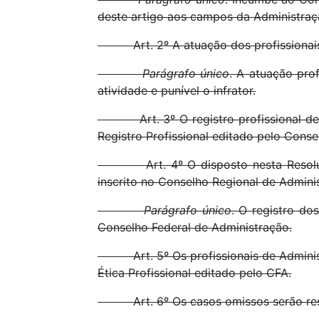
deste artigo aos campos da Administraçã
Art. 2º A atuação dos profissionais de
Parágrafo único
. A atuação pro
atividade e punível o infrator.
Art. 3º O registro profissional de q
Registro Profissional editado pelo Conse
Art. 4º O disposto nesta Resolução 
inscrito no Conselho Regional de Admini
Parágrafo único
. O registro do
Conselho Federal de Administração.
Art. 5º Os profissionais de Administra
Ética Profissional editado pelo CFA.
Art. 6º Os casos omissos serão resol