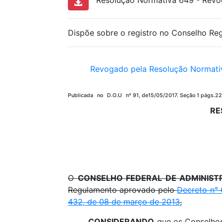
Resolução Normativa 649 - Revog
Dispõe sobre o registro no Conselho Reg
Revogado pela Resolução Normati
Publicada
no
D.O.U
nº
91,
de15/05/2017. Seção
1
págs.2
RE
O
CONSELHO FEDERAL DE ADMINIST
Regulamento aprovado pelo
Decreto n° 
432, de 08 de março de 2013
,
CONSIDERANDO
que os Conselhos 