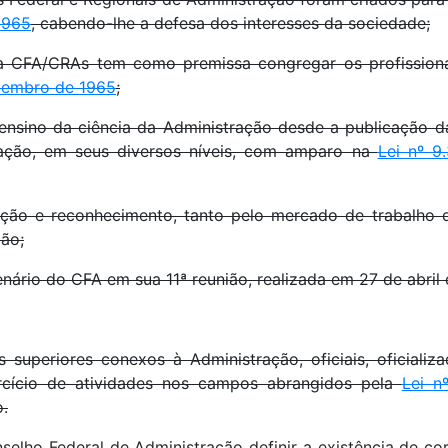
1965
, cabendo-lhe a defesa dos interesses da sociedade;
 CFA/CRAs tem como premissa congregar os profissiona
etembro de 1965
;
ensino da ciência da Administração desde a publicação 
ração, em seus diversos níveis, com amparo na
Lei nº 9
ção e reconhecimento, tanto pelo mercado de trabalho 
ção;
nário do CFA em sua 11ª reunião, realizada em 27 de abril 
ores conexos à Administração, oficiais, oficializad
rcício de atividades nos campos abrangidos pela
Lei n
o.
selho Federal de Administração definir a existência de co