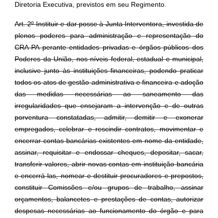
Diretoria Executiva, previstos em seu Regimento.
Art. 2º Instituir e dar posse à Junta Interventora, investida de
plenos poderes para administração e representação do
CRA-PA perante entidades privadas e órgãos públicos dos
Poderes da União, nos níveis federal, estadual e municipal,
inclusive junto às instituições financeiras, podendo praticar
todos os atos de gestão administrativa e financeira e adoção
das medidas necessárias ao saneamento das
irregularidades que ensejaram a intervenção e de outras
porventura constatadas, admitir, demitir e exonerar
empregados, celebrar e rescindir contratos, movimentar e
encerrar contas bancárias existentes em nome da entidade,
assinar, requisitar e endossar cheques, depositar, sacar,
transferir valores, abrir novas contas em instituição bancária
e encerrá-las, nomear e destituir procuradores e prepostos,
constituir Comissões e/ou grupos de trabalho, assinar
orçamentos, balancetes e prestações de contas, autorizar
despesas necessárias ao funcionamento do órgão e para