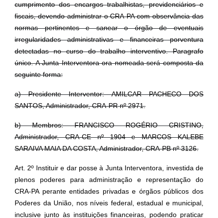
cumprimento dos encargos trabalhistas, previdenciários e
fiscais, devendo administrar o CRA-PA com observância das
normas pertinentes e sanear o órgão de eventuais
irregularidades administrativas e financeiras porventura
detectadas no curso do trabalho interventivo. Paragrafo
único. A Junta Interventora ora nomeada será composta da
seguinte forma:
a) Presidente Interventor: AMILCAR PACHECO DOS
SANTOS, Administrador, CRA-PR nº 2971.
b) Membros: FRANCISCO ROGÉRIO CRISTINO,
Administrador, CRA-CE nº 1904 e MARCOS KALEBE
SARAIVA MAIA DA COSTA, Administrador, CRA-PB nº 3126.
Art. 2º Instituir e dar posse à Junta Interventora, investida de
plenos poderes para administração e representação do
CRA-PA perante entidades privadas e órgãos públicos dos
Poderes da União, nos níveis federal, estadual e municipal,
inclusive junto às instituições financeiras, podendo praticar