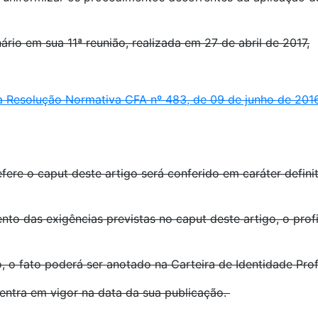
rio em sua 11ª reunião, realizada em 27 de abril de 2017,
da Resolução Normativa CFA nº 483, de 09 de junho de 201
 o caput deste artigo será conferido em caráter definiti
as exigências previstas no caput deste artigo, o profis
to poderá ser anotado na Carteira de Identidade Profiss
ra em vigor na data da sua publicação.