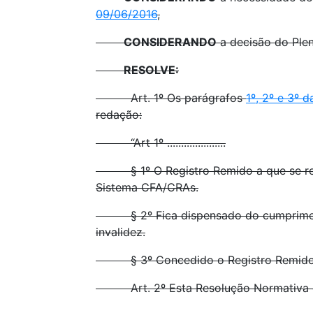
09/06/2016
,
CONSIDERANDO
a decisão do Plená
RESOLVE:
Art. 1º Os parágrafos
1º, 2º e 3º 
redação:
“Art 1º .....................
§ 1º O Registro Remido a que se refere
Sistema CFA/CRAs.
§ 2º Fica dispensado do cumprimento d
invalidez.
§ 3º Concedido o Registro Remido, o fa
Art. 2º Esta Resolução Normativa ent