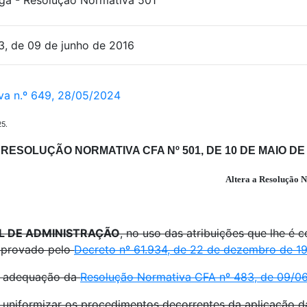
a - Resolução Normativa 501
3, de 09 de junho de 2016
a n.º 649, 28/05/2024
5.
RESOLUÇÃO NORMATIVA CFA Nº 501, DE 10 DE MAIO DE
Altera a Resolução N
L DE ADMINISTRAÇÃO
, no uso das atribuições que lhe é 
 aprovado pelo
Decreto nº 61.934, de 22 de dezembro de 1
e adequação da
Resolução Normativa CFA nº 483, de 09/0
 uniformizar os procedimentos decorrentes da aplicação 