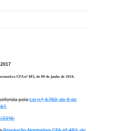
 2017
ormativa CFA nº 483, de 09 de junho de 2016.
conferida pela
Lei n.º 4.769, de 9 de
967
,
6/2016
;
da
Resolução Normativa CFA nº 483, de