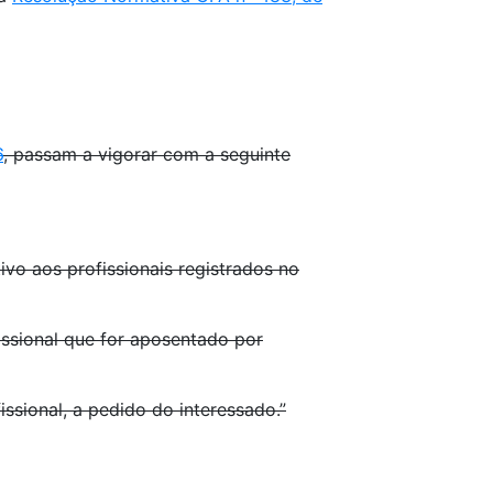
6
, passam a vigorar com a seguinte
vo aos profissionais registrados no
sional que for aposentado por
ional, a pedido do interessado.”