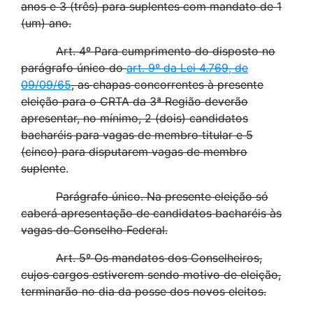
anos e 3 (três) para suplentes com mandato de 1
(um) ano.
Art. 4º Para cumprimento do disposto no
parágrafo único do
art. 9º da Lei 4.769, de
09/09/65
, as chapas concorrentes à presente
eleição para o CRTA da 3ª Região deverão
apresentar, no mínimo, 2 (dois) candidatos
bacharéis para vagas de membro titular e 5
(cinco) para disputarem vagas de membro
suplente
.
Parágrafo único. Na presente eleição só
caberá apresentação de candidatos bacharéis às
vagas do Conselho Federal.
Art. 5º Os mandatos dos Conselheiros,
cujos cargos estiverem sendo motivo de eleição,
terminarão no dia da posse dos novos eleitos.