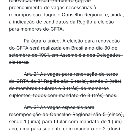
renovação de seu 1/3 (um terço), ao
preenchimento de vagas necessárias à
recomposição daquele Conselho Regional e, ainda,
à indicação de candidatos da Região à eleição
para membros do CFTA.
Parágrafo único. A eleição para renovação
do CFTA será realizada em Brasília no dia 30 de
setembro de 1981, em Assembléia dos Delegados-
eleitores.
Art. 2º As vagas para renovação do terço
do CRTA da 3ª Região são 6 (seis), sendo 3 (três)
de membros titulares e 3 (três) de membros
suplentes, todos com mandato de 3 (três) anos.
Art. 3º As vagas especiais para
recomposição do Conselho Regional são 5 (cinco),
sendo 1 (uma) para titular com mandato de 1 (um)
ano; uma para suplente com mandato de 2 (dois)