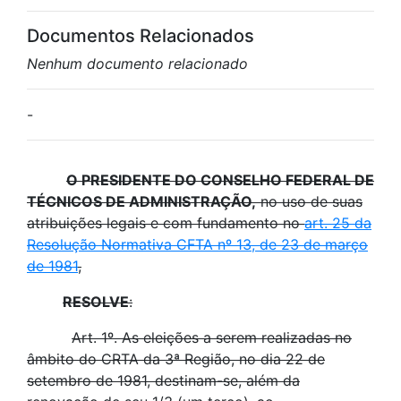
Documentos Relacionados
Nenhum documento relacionado
-
O PRESIDENTE DO CONSELHO FEDERAL DE
TÉCNICOS DE ADMINISTRAÇÃO,
no uso de suas
atribuições legais e com fundamento no
art. 25 da
Resolução Normativa CFTA nº 13, de 23 de março
de 1981
,
RESOLVE
:
Art. 1º. As eleições a serem realizadas no
âmbito do CRTA da 3ª Região, no dia 22 de
setembro de 1981, destinam-se, além da