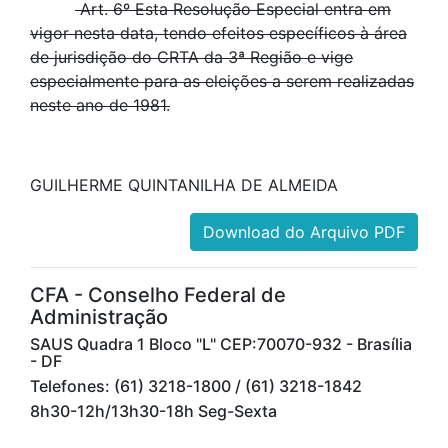
Art. 6º Esta Resolução Especial entra em
vigor nesta data, tendo efeitos específicos à área
de jurisdição do CRTA da 3ª Região e vige
especialmente para as eleições a serem realizadas
neste ano de 1981.
GUILHERME QUINTANILHA DE ALMEIDA
Download do Arquivo PDF
CFA - Conselho Federal de
Administração
SAUS Quadra 1 Bloco "L" CEP:70070-932 - Brasília
- DF
Telefones: (61) 3218-1800 / (61) 3218-1842
8h30-12h/13h30-18h Seg-Sexta