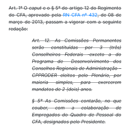
Art. 1º O
caput
e o § 5º do artigo 12 do Regimento
do CFA, aprovado pela
RN CFA nº 432
, de 08 de
março de 2013, passam a vigorar com a seguinte
redação:
Art. 12. As Comissões Permanentes
serão constituídas por 3 (três)
Conselheiros Federais -exceto a do
Programa de
Desenvolvimento dos
Conselhos Regionais de Administração –
CPPRODER eleitos pelo Plenário, por
maioria simples, para exercerem
mandatos de 2 (dois)
anos.
§ 5º As Comissões contarão, no que
couber, com a colaboração de
Empregados do Quadro de Pessoal do
CFA, designados pelo Presidente.