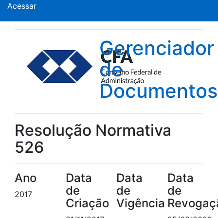
Acessar
Gerenciador
de
Documentos
Resolução Normativa
526
Ano
Data
Data
Data
de
de
de
2017
Criação
Vigência
Revogaç