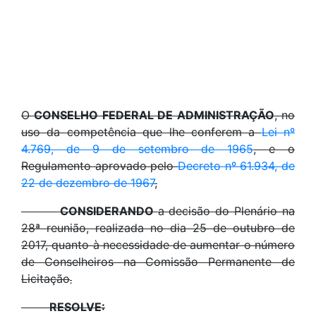
O
CONSELHO FEDERAL DE ADMINISTRAÇÃO
, no
uso da competência que lhe conferem a
Lei nº
4.769, de 9 de setembro de 1965
, e o
Regulamento aprovado pelo
Decreto nº 61.934, de
22 de dezembro de 1967
,
CONSIDERANDO
a decisão do Plenário na
28ª reunião, realizada no dia 25 de outubro de
2017, quanto à necessidade de aumentar o número
de Conselheiros na Comissão Permanente de
Licitação
,
RESOLVE: