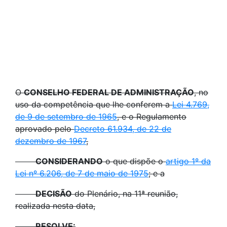
O
CONSELHO FEDERAL DE ADMINISTRAÇÃO
, no
uso da competência que lhe conferem a
Lei 4.769,
de 9 de setembro de 1965
, e o Regulamento
aprovado pelo
Decreto 61.934, de 22 de
dezembro de 1967
,
CONSIDERANDO
o que dispõe o
artigo 1º da
Lei nº 6.206, de 7 de maio de 1975
; e a
DECISÃO
do Plenário, na 11ª reunião,
realizada nesta data,
RESOLVE: