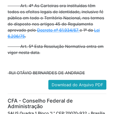
Art. 4º As Carteiras ora instituídas têm
todos os efeitos legais de identidade, inclusive fé
pública em todo o Território Nacional, nos termos
do disposto nos artigos 45 do Regulamento
aprovado pelo
Decreto nº 61.934/67
e 1º da
Lei
6.206/75
.
Art. 5º Esta Resolução Normativa entra em
vigor nesta data.
RUI OTÁVIO BERNARDES DE ANDRADE
Download do Arquivo PDF
CFA - Conselho Federal de
Administração
SAUS Quadra 1 Bloco "L" CEP:70070-932 - Brasília