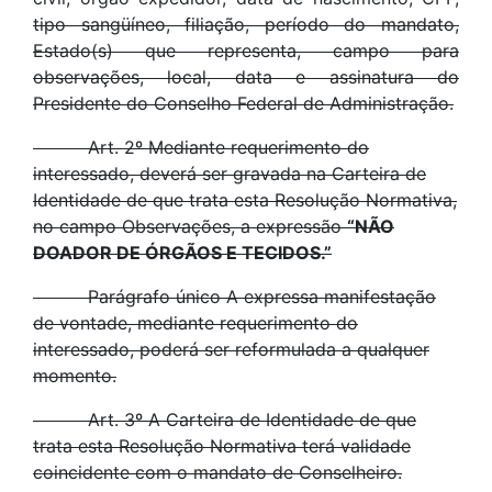
tipo sangüíneo, filiação, período do mandato,
Estado(s) que representa, campo para
observações, local, data e assinatura do
Presidente do Conselho Federal de Administração.
Art. 2º Mediante requerimento do
interessado, deverá ser gravada na Carteira de
Identidade de que trata esta Resolução Normativa,
no campo Observações, a expressão
“NÃO
DOADOR DE ÓRGÃOS E TECIDOS.”
Parágrafo único A expressa manifestação
de vontade, mediante requerimento do
interessado, poderá ser reformulada a qualquer
momento.
Art. 3º A Carteira de Identidade de que
trata esta Resolução Normativa terá validade
coincidente com o mandato de Conselheiro.