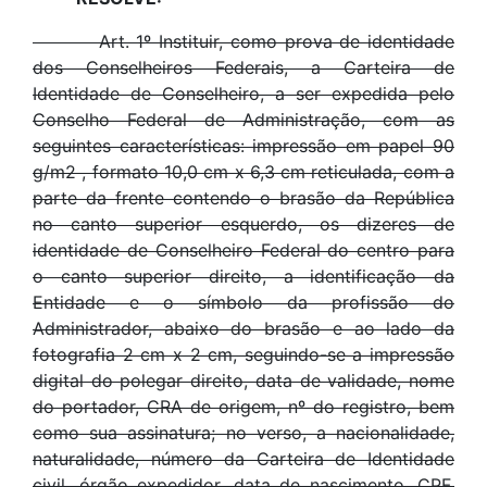
Art. 1º Instituir, como prova de identidade
dos Conselheiros Federais, a Carteira de
Identidade de Conselheiro, a ser expedida pelo
Conselho Federal de Administração, com as
seguintes características: impressão em papel 90
g/m2 , formato 10,0 cm x 6,3 cm reticulada, com a
parte da frente contendo o brasão da República
no canto superior esquerdo, os dizeres de
identidade de Conselheiro Federal do centro para
o canto superior direito, a identificação da
Entidade e o símbolo da profissão do
Administrador, abaixo do brasão e ao lado da
fotografia 2 cm x 2 cm, seguindo-se a impressão
digital do polegar direito, data de validade, nome
do portador, CRA de origem, nº do registro, bem
como sua assinatura; no verso, a nacionalidade,
naturalidade, número da Carteira de Identidade
civil, órgão expedidor, data de nascimento, CPF,