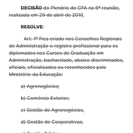
DECISÃO
do Plenário do CFA na 6ª reunião,
realizada em 29 de abril de 2010
,
RESOLVE
:
Art. 1º Fica criado nos Conselhos Regionais
de Administração o registro profissional para os
diplomados nos Cursos de Graduação em
Administração, bacharelado, abaixo discriminados,
oficiais, oficializados ou reconhecidos pelo
Ministério da Educação:
a) Agronegócios;
b) Comércio Exterior;
c) Gestão de Agronegócios,
d) Gestão de Cooperativas;