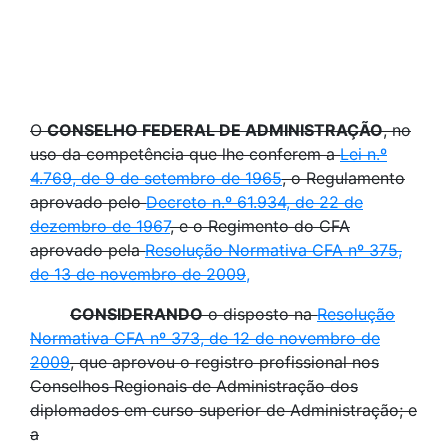
O
CONSELHO FEDERAL DE ADMINISTRAÇÃO
, no
uso da competência que lhe conferem a
Lei n.º
4.769, de 9 de setembro de 1965
, o Regulamento
aprovado pelo
Decreto n.º 61.934, de 22 de
dezembro de 1967
, e o Regimento do CFA
aprovado pela
Resolução Normativa CFA nº 375,
de 13 de novembro de 2009
,
CONSIDERANDO
o disposto na
Resolução
Normativa CFA nº 373, de 12 de novembro de
2009
, que aprovou o registro profissional nos
Conselhos Regionais de Administração dos
diplomados em curso superior de Administração; e
a