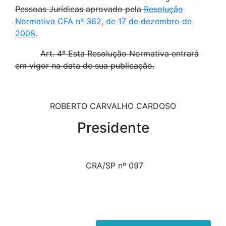
Pessoas Jurídicas aprovado pela
Resolução
Normativa CFA nº 362, de 17 de dezembro de
2008
.
Art. 4º Esta Resolução Normativa entrará
em vigor na data de sua publicação.
ROBERTO CARVALHO CARDOSO
Presidente
CRA/SP nº 097