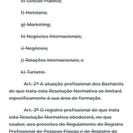
e) Gestão Pública;
f) Hotelaria;
g) Marketing;
h) Negócios Internacionais;
i) Negócios;
j) Relações Internacionais; e
k) Turismo.
Art. 2º A atuação profissional dos Bacharéis
de que trata esta Resolução Normativa se limitará
especificamente à sua área de formação
.
Art. 3º O registro profissional de que trata
esta Resolução Normativa obedecerá, no que
couber, aos preceitos do Regulamento de Registro
Profissional de Pessoas Físicas e de Registro de