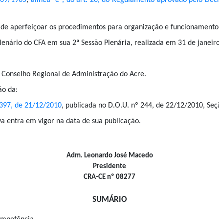
.769/1965
,
alínea "e", do art. 20, do Regulamento aprovado pelo Dec
 de aperfeiçoar os procedimentos para organização e funcionament
lenário do CFA em sua 2ª Sessão Plenária, realizada em 31 de janeir
 Conselho Regional de Administração do Acre.
ão da:
397, de 21/12/2010
, publicada no D.O.U. nº 244, de 22/12/2010, Seç
a entra em vigor na data de sua publicação.
Adm. Leonardo José Macedo
Presidente
CRA-CE nº 08277
SUMÁRIO