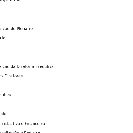
Competência
sição do Plenário
rio
sição da Diretoria Executiva
os Diretores
cutiva
ente
nistrativo e Financeiro