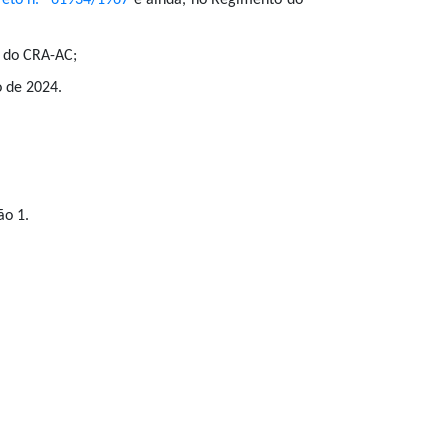
reto n.º 61934/1967
e ainda, no Regimento do
o do CRA-AC;
o de 2024.
ão 1.