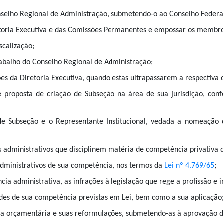
nselho Regional de Administração, submetendo-o ao Conselho Federa
etoria Executiva e das Comissões Permanentes e empossar os membros
scalização;
rabalho do Conselho Regional de Administração;
ões da Diretoria Executiva, quando estas ultrapassarem a respectiva
bre proposta de criação de Subseção na área de sua jurisdição, c
 de Subseção e o Representante Institucional, vedada a nomeação
tos administrativos que disciplinem matéria de competência privativa 
 administrativos de sua competência, nos termos da
Lei nº 4.769/65
;
ncia administrativa, as infrações à legislação que rege a profissão e
dades de sua competência previstas em Lei, bem como a sua aplicação
posta orçamentária e suas reformulações, submetendo-as à aprovação 