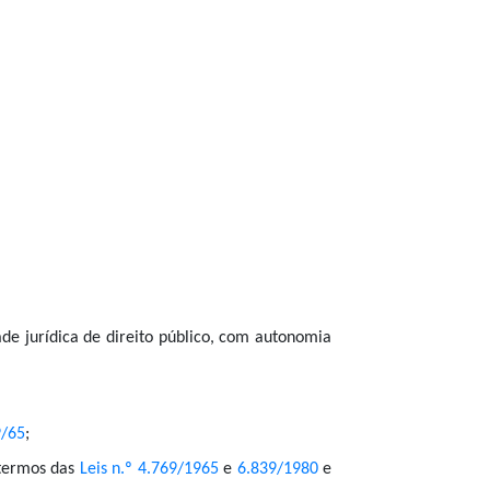
de jurídica de direito público, com autonomia
9/65
;
s termos das
Leis n.º 4.769/1965
e
6.839/1980
e