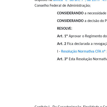
disposto na
alínea "e" do art. 7º, da Lei nº 4
Conselho Federal de Administração;
CONSIDERANDO
a necessidade
CONSIDERANDO
a decisão do P
RESOLVE:
Art. 1º
Aprovar o Regimento do
Art. 2
Fica declarada a revogaç
I -
Resolução Normativa CFA nº 
Art. 3º
Esta Resolução Normativ