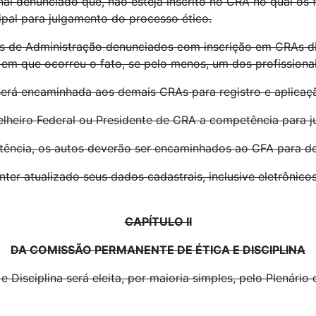
al denunciado que, não esteja inscrito no CRA no qual os 
ipal para julgamento do processo ético.
is de Administração denunciados com inscrição em CRAs di
m que ocorreu o fato, se pelo menos, um dos profissionais 
 será encaminhada aos demais CRAs para registro e aplicaç
lheiro Federal ou Presidente de CRA a competência para j
tência, os autos deverão ser encaminhados ao CFA para de
nter atualizado seus dados cadastrais, inclusive eletrônico
CAPÍTULO II
DA COMISSÃO PERMANENTE DE ÉTICA E DISCIPLINA
 Disciplina será eleita, por maioria simples, pelo Plenário