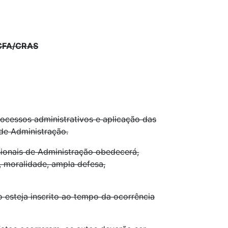
CFA/CRA
S
rocessos administrativos e aplicação das
 de Administração.
sionais de Administração obedecerá,
e, moralidade, ampla defesa,
o esteja inscrito ao tempo da ocorrência