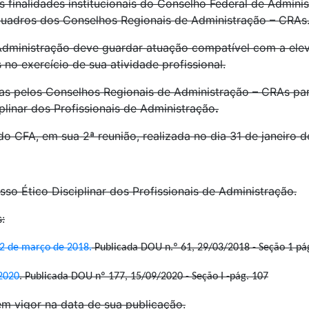
finalidades institucionais do Conselho Federal de Adminis
 quadros dos Conselhos Regionais de Administração – CRAs
Administração deve guardar atuação compatível com a elev
 no exercício de sua atividade profissional.
as pelos Conselhos Regionais de Administração – CRAs para
linar dos Profissionais de Administração
.
o CFA, em sua 2ª reunião, realizada no dia 31 de janeiro d
so Ético Disciplinar dos Profissionais de Administração.
:
22 de março de 2018.
Publicada DOU n.º 61, 29/03/2018 - Seção 1 pá
2020
. Publicada DOU nº 177, 15/09/2020 - Seção I -pág. 107
em vigor na data de sua publicação.