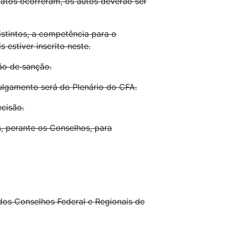
fatos ocorreram, os autos deverão ser
stintos, a competência para o
estiver inscrito neste.
ão de sanção.
ulgamento será do Plenário do CFA.
cisão.
s, perante os Conselhos, para
 dos Conselhos Federal e Regionais de