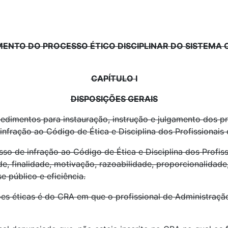
M
ENTO DO PROCESSO ÉTICO DISCIPLINAR DO SISTEMA 
CAPÍTULO I
DISPOSIÇÕES GERAIS
cedimentos para instauração, instrução e julgamento dos p
nfração ao Código de Ética e Disciplina dos Profissionais
so de infração ao Código de Ética e Disciplina dos Profis
ade, finalidade, motivação, razoabilidade, proporcionalidad
se público e eficiência.
ões éticas é do CRA em que o profissional de Administraçã