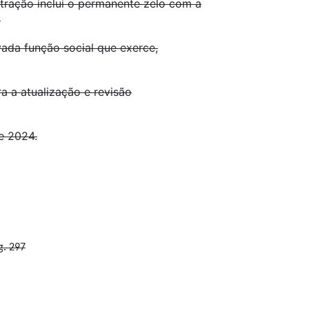
tração inclui o permanente zelo com a
.
ada função social que exerce,
 a atualização e revisão
e 2024.
g. 297