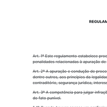
REGULA
Art. 1º Este regulamento estabelece pro
penalidades relacionadas à apuração de i
Art. 2º A apuração e condução de proces
dentre outros, aos princípios da legalid
contraditório, segurança jurídica, interes
Art. 3º A competência para julgar infraç
do fato punível.