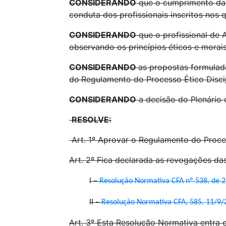
CONSIDERANDO
que o cumprimento das 
conduta dos profissionais inscritos nos
CONSIDERANDO
que o profissional de 
observando os princípios éticos e morais
CONSIDERANDO
as propostas formulad
do
Regulamento do Processo Ético Discip
CONSIDERANDO
a decisão do Plenário d
RESOLVE:
Art. 1º Aprovar o Regulamento do Proces
Art. 2º Fica declarada as revogações das
I –
Resolução Normativa CFA nº 538, de 
II –
Resolução Normativa CFA, 585, 11/9/
Art. 3º Esta Resolução Normativa entra 