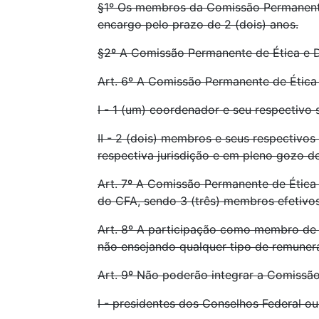
§1º Os membros da Comissão Permanente d
encargo pelo prazo de 2 (dois) anos.
§2º A Comissão Permanente de Ética e Di
Art. 6º A Comissão Permanente de Ética
I - 1 (um) coordenador e seu respectivo 
II - 2 (dois) membros e seus respectivos
respectiva jurisdição e em pleno gozo de 
Art. 7º A Comissão Permanente de Ética e
do CFA, sendo 3 (três) membros efetivos,
Art. 8º A participação como membro de C
não ensejando qualquer tipo de remuner
Art. 9º Não poderão integrar a Comissão
I - presidentes dos Conselhos Federal o