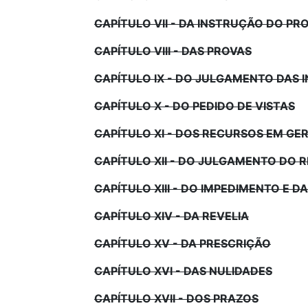
CAPÍTULO VII - DA INSTRUÇÃO DO P
CAPÍTULO VIII - DAS PROVAS
CAPÍTULO IX - DO JULGAMENTO DAS 
CAPÍTULO X - DO PEDIDO DE VISTAS
CAPÍTULO XI - DOS RECURSOS EM GE
CAPÍTULO XII - DO JULGAMENTO DO 
CAPÍTULO XIII - DO IMPEDIMENTO E D
CAPÍTULO XIV - DA REVELIA
CAPÍTULO XV - DA PRESCRIÇÃO
CAPÍTULO XVI - DAS NULIDADES
CAPÍTULO XVII - DOS PRAZOS