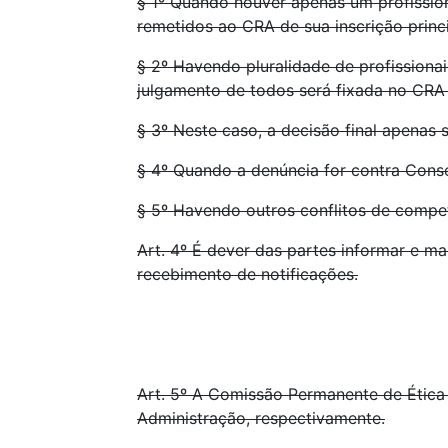
§ 1º Quando houver apenas um profission
remetidos ao CRA de sua inscrição princ
§ 2º Havendo pluralidade de profissiona
julgamento de todos será fixada no CRA e
§ 3º Neste caso, a decisão final apenas
§ 4º Quando a denúncia for contra Conse
§ 5º Havendo outros conflitos de compe
Art. 4º É dever das partes informar e ma
recebimento de notificações.
Art. 5º A Comissão Permanente de Ética e
Administração, respectivamente.