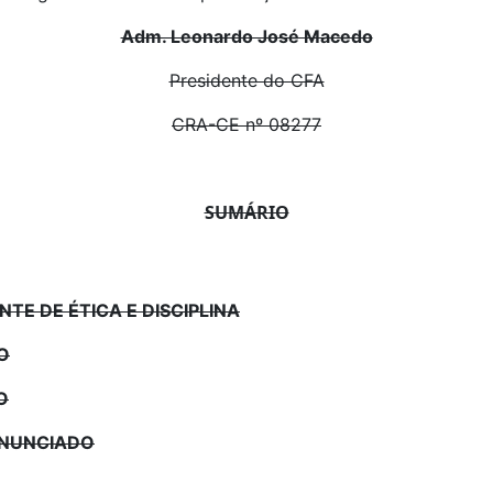
Adm. Leonardo José Macedo
Presidente do CFA
CRA-CE nº 08277
SUMÁRIO
TE DE ÉTICA E DISCIPLINA
O
O
ENUNCIADO