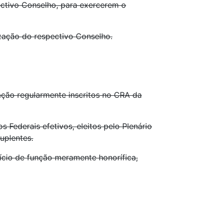
ectivo Conselho, para exercerem o
ização do respectivo Conselho.
ração regularmente inscritos no CRA da
 Federais efetivos, eleitos pelo Plenário
uplentes.
ício de função meramente honorífica,