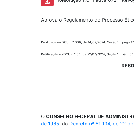
Resolução Normativa 672 - Revog
Aprova o Regulamento do Processo Ético 
Publicada no DOU n.º 030, de 14/02/2024, Seção 1 - págs 17
Retificação no DOU n.º 36, de 22/02/2024, Seção 1 - pág. 66
RESO
O
CONSELHO FEDERAL DE ADMINISTR
de 1965
, do
Decreto nº 61.934, de 22 d