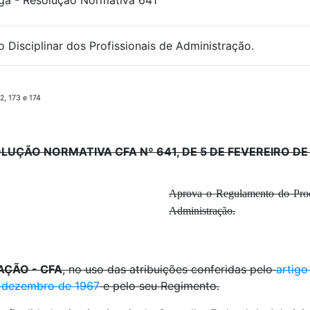
a - Resolução Normativa 641
Disciplinar dos Profissionais de Administração.
2, 173 e 174
LUÇÃO NORMATIVA CFA Nº 641, DE 5 DE FEVEREIRO DE
Aprova o Regulamento do Proce
Administração.
AÇÃO - CFA
, no uso das atribuições conferidas pelo
artigo
e dezembro de 1967
e pelo seu Regimento.