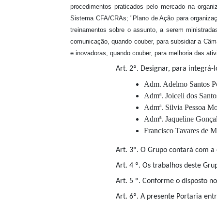
procedimentos praticados pelo mercado na organiza
Sistema CFA/CRAs; "Plano de Ação para organizaçã
treinamentos sobre o assunto, a serem ministrada
comunicação, quando couber, para subsidiar a Câm
e inovadoras, quando couber, para melhoria das at
Art. 2º. Designar, para integrá-l
Adm. Adelmo S
Admª. Joiceli do
Admª. Silvia Pessoa 
Admª. Jaqueline Gon
Francisco Tavar
Art. 3º. O Grupo contará com a
Art. 4 º. Os trabalhos deste Gr
Art. 5 º. Conforme o disposto n
Art. 6º. A presente Portaria ent