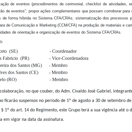
ção de eventos (procedimentos de cerimonial, checklist de atividades, en
o de eventos”; propor ações complementares que possam corroborar para o
s de forma híbrida no Sistema CFA/CRAs; sistematização dos processos par
ara de Comunicação e Marketing (CCM/CFA) na produção de materiais e cam
ividades de orientação e organização de eventos do Sistema CFA/CRAs.
o:
antos Porto (SE) - Coordenador
s Santos Fabricio (PR) - Vice-Coordenadora
Moreira dos Santos (MG) - Membro
çalves dos Santos (CE) - Membro
es de Melo (RO) - Membro
 colaboraç
ão, no que couber, do Adm. Civaldo José Gabriel, integrant
upo ficarão suspensos no período de 1º de agosto a 30 de setembro de
o § 1º do art. 14 do Regimento, este Grupo terá a sua vigência até o 
ra em vigor na data da assinatura.