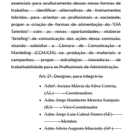
essenciais para aculturamento dessas novas formas de
trabalho; identificar alternativas de treinamentos
híbridos, para orientar os profissionais e sociedade;
propor a criação de formas de alimentação do "CFA
Talentos" com as novas oportunidades; elaborar
"briefing" de comunicação das ações dessa comissão,
visando subsidiar a Câmara de Comunicação e
Marketing (CCM/CFA) na produção de materiais e
campanhas; propor
estratégias inovadoras de
trabalhabilidade para os Profissionais de Administração.
Art. 2º. Designar, para integrá-la:
Admª. Jociara Márcia da Silva Correia,
(AL) - Coordenadora
Adm. Jorge Humberto Moreira Sampaio
(RJ) - Vice-Coordenador
Adm. Jorge Luiz Cabral Nunes (SE)
- Membro
Adm. Silvio Augusto Minciotti, (SP )