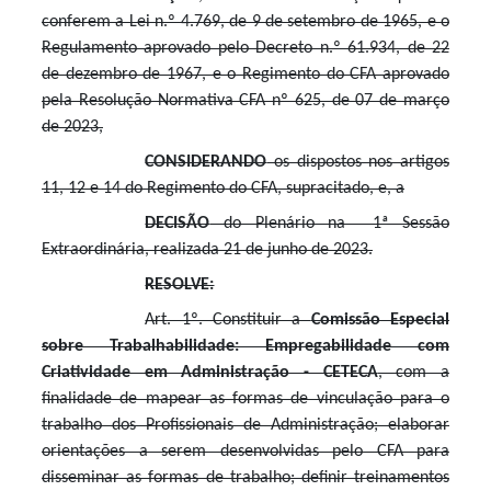
conferem a Lei n.º 4.769, de 9 de setembro de 1965, e o
Regulamento aprovado pelo Decreto n.º 61.934, de 22
de dezembro de 1967, e o Regimento do CFA aprovado
pela Resolução Normativa CFA nº 625, de 07 de março
de 2023,
CONSIDERANDO
os dispostos nos artigos
11, 12 e 14 do Regimento do CFA, supracitado, e, a
DECISÃO
do Plenário na 1ª Sessão
Extraordinária, realizada 21 de junho de 2023.
RESOLVE:
Art. 1º. Constituir a
Comissão Especial
sobre Trabalhabilidade: Empregabilidade com
Criatividade em Administração - CETECA
, com a
finalidade de mapear as formas de vinculação para o
trabalho dos Profissionais de Administração; elaborar
orientações a serem desenvolvidas pelo CFA para
disseminar as formas de trabalho; definir treinamentos