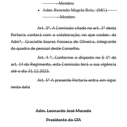
- Membro
Adm. Rosendo Magela Reis, (MG)
- Membro
Art. 3º. A Comissão citado no art. 1º desta
Portaria contará com a colaboração, no que couber, da
Admª. Gracielle Soares Fonseca de Oliveira, integrante
do quadro de pessoal deste Conselho.
Art. 4 º. Conforme o disposto no § 1º do
art. 14 do Regimento, esta Comissão terá a sua vigência
até o dia 31.12.2023.
Art. 5º A presente Portaria entra em vigor
nesta data
Adm. Leonardo José Macedo
Presidente do CFA