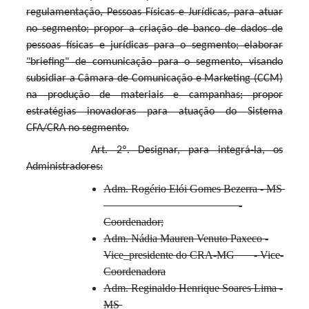
regulamentação, Pessoas Físicas e Jurídicas, para atuar
no segmento; propor a criação de banco de dados de
pessoas físicas e jurídicas para o segmento; elaborar
"briefing" de comunicação para o segmento, visando
subsidiar a Câmara de Comunicação e Marketing (CCM)
na produção de materiais e campanhas; propor
estratégias inovadoras para atuação do Sistema
CFA/CRA no segmento.
Art. 2º. Designar, para integrá-la, os
Administradores:
Adm. Rogério Elói Gomes Bezerra - MS
-
Coordenador;
Adm. Nádia Mauren Venuto Paxeco -
Vice_presidente do CRA-MG - Vice-
Coordenadora
Adm. Reginaldo Henrique Soares Lima -
MS