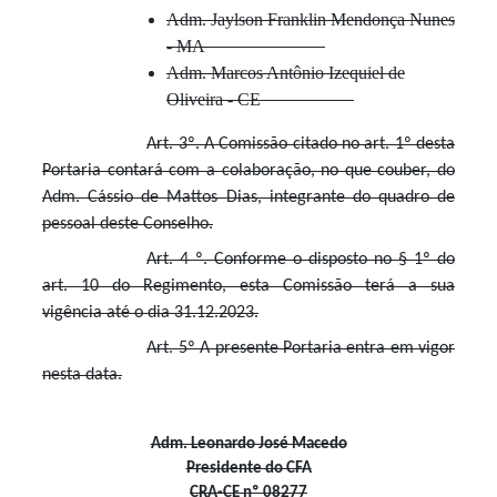
Adm. Jaylson Franklin Mendonça Nunes
- MA
Adm. Marcos Antônio Izequiel de
Oliveira - CE
Art. 3º. A Comissão citado no art. 1º desta
Portaria contará com a colaboração, no que couber, do
Adm. Cássio de Mattos Dias, integrante do quadro de
pessoal deste Conselho.
Art. 4 º. Conforme o disposto no § 1º do
art. 10 do Regimento, esta Comissão terá a sua
vigência até o dia 31.12.2023.
Art. 5º A presente Portaria entra em vigor
nesta data.
Adm. Leonardo José Macedo
Presidente do CFA
CRA-CE nº 08277