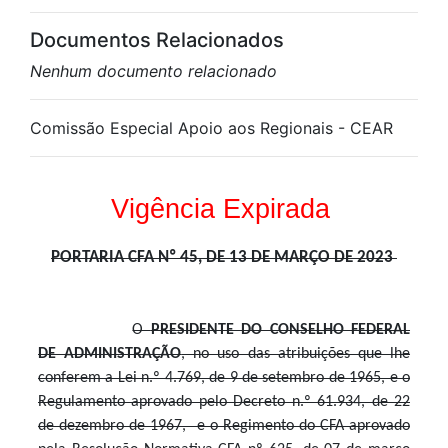
Documentos Relacionados
Nenhum documento relacionado
Comissão Especial Apoio aos Regionais - CEAR
Vigência Expirada
PORTARIA CFA Nº 45, DE 13 DE MARÇO DE 2023
O
PRESIDENTE DO CONSELHO FEDERAL
DE ADMINISTRAÇÃO
, no uso das atribuições que lhe
conferem a Lei n.º 4.769, de 9 de setembro de 1965, e o
Regulamento aprovado pelo Decreto n.º 61.934, de 22
de dezembro de 1967, e o Regimento do CFA aprovado