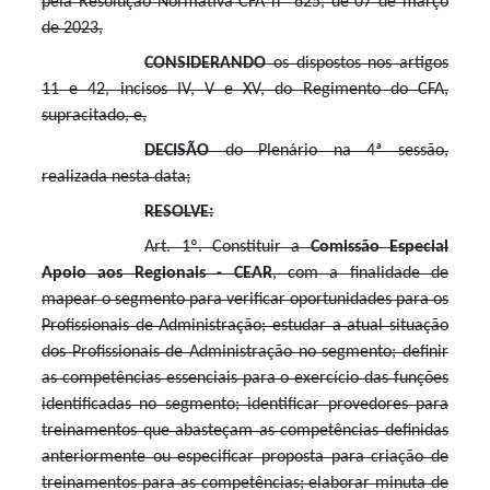
pela Resolução Normativa CFA nº 625, de 07 de março
de 2023,
CONSIDERANDO
os dispostos nos artigos
11 e 42, incisos IV, V e XV, do Regimento do CFA,
supracitado, e,
DECISÃO
do Plenário na 4ª sessão,
realizada nesta data;
RESOLVE:
Art. 1º. Constituir a
Comissão Especial
Apoio aos Regionais - CEAR
, com a finalidade de
mapear o segmento para verificar oportunidades para os
Profissionais de Administração; estudar a atual situação
dos Profissionais de Administração no segmento; definir
as competências essenciais para o exercício das funções
identificadas no segmento; identificar provedores para
treinamentos que abasteçam as competências definidas
anteriormente ou especificar proposta para criação de
treinamentos para as competências; elaborar minuta de