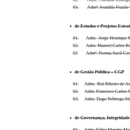
03.
Admª. Ivanilda Frazão 
de Estudos e Projetos Estr
01.
Adm. Jorge Henrique M
02.
Adm. Manoel Carlos R
03
Admª. Norma Sueli Cos
de Gestão Pública – CGP
01.
Adm. Rui Ribeiro de Ar
02.
Adm. Francisco Carlos S
03.
Adm. Tiago Nóbrega Sti
de Governança, Integridade
01.
Adm. Fábio Mendes Ma