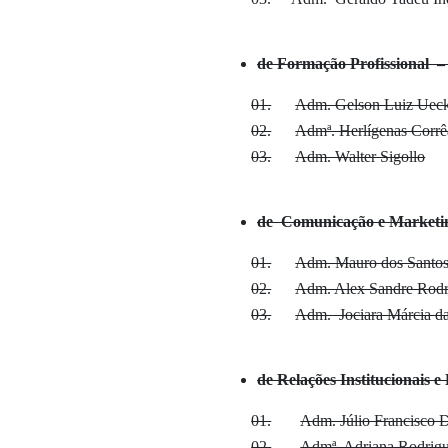
de Formação Profissional 
01.
Adm. Gelson Luiz Uec
02.
Admª. Herlígenas Corrê
03.
Adm. Walter Sigollo
de Comunicação e Market
01.
Adm. Mauro dos Santos
02.
Adm. Alex Sandre Rodri
03.
Adm. Jociara Márcia da
de Relações Institucionais 
01.
Adm. Júlio Francisco 
02.
Admª. Adriana Rodrigu