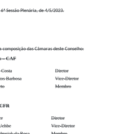
ª Sessão Plenária, de 4/5/2023.
r a composição das Câmaras deste Conselho:
as – CAF
 Costa
Diretor
os Barbosa
Vice-Diretor
rto
Membro
– CFR
er
Diretor
Uehbe
Vice-Diretor
rusiak da Rosa
Membro