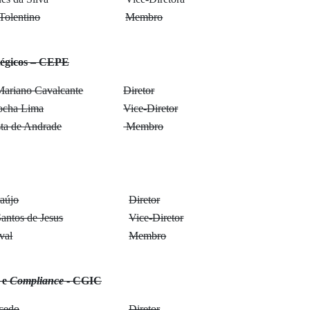
Tolentino
Membro
atégicos – CEPE
ariano Cavalcante
Diretor
ocha Lima
Vice-Diretor
ta de Andrade
Membro
aújo
Diretor
antos de Jesus
Vice-Diretor
val
Membro
 e
Compliance
- CGIC
cedo
Diretor