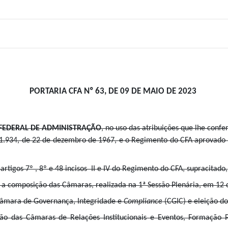
PORTARIA CFA Nº 63, DE 09 DE MAIO DE 2023
FEDERAL DE ADMINISTRAÇÃO
, no uso das atribuições que lhe conf
1.934, de 22 de dezembro de 1967, e o Regimento do CFA aprovado
artigos 7º , 8º e 48 incisos II e IV do Regimento do CFA, supracitado,
 a composição das Câmaras, realizada na 1ª Sessão Plenária, em 12 
Câmara de Governança, Integridade e
Compliance
(CGIC) e eleição 
o das Câmaras de Relações Institucionais e Eventos, Formação Pro