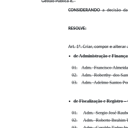
Gestão Pública e,
CONSIDERANDO
a decisão da 6
RESOLVE:
Art. 1º. Criar, compor e altera
de Administração e Finanç
01.
Adm. Francisco Almeida
02.
Adm. Roberthy dos Sant
03.
Adm. Adelmo Santos Po
de Fiscalização e Registro 
01.
Adm. Sergio José Raub
02.
Adm. Roberto Ibrahim 
03.
Adm. Geraldo Tadeu Ind