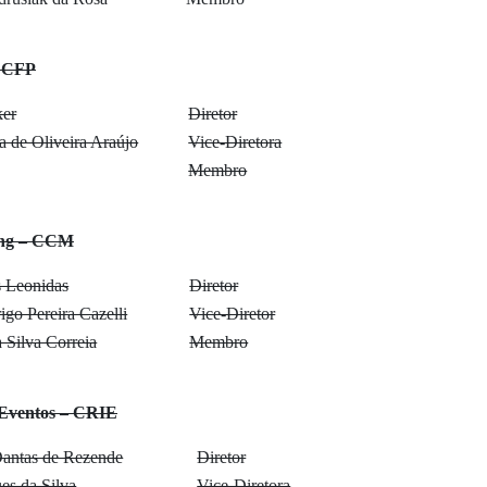
– CFP
ker
Diretor
a de Oliveira Araújo
Vice-Diretora
Membro
ing – CCM
 Leonidas
Diretor
go Pereira Cazelli
Vice-Diretor
 Silva Correia
Membro
e Eventos – CRIE
Dantas de Rezende
Diretor
es da Silva
Vice-Diretora