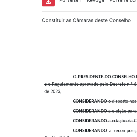
Portaria 1 - Revoga - Portaria 63
Constituir as Câmaras deste Conselho
O
PRESIDENTE DO CONSELHO 
e o Regulamento aprovado pelo Decreto n.º 6
de 2023,
CONSIDERANDO
o disposto nos 
CONSIDERANDO
a eleição para
CONSIDERANDO
a criação da 
CONSIDERANDO
a recomposiçã