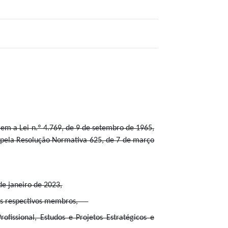
erem a Lei n.º 4.769, de 9 de setembro de 1965,
 pela Resolução Normativa 625, de 7 de março
de janeiro de 2023,
dos respectivos membros,
fissional, Estudos e Projetos Estratégicos e