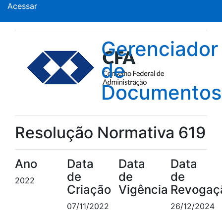
Acessar
Gerenciador
de
Documentos
Resolução Normativa 619
Ano
Data
Data
Data
de
de
de
2022
Criação
Vigência
Revogaç
07/11/2022
26/12/2024