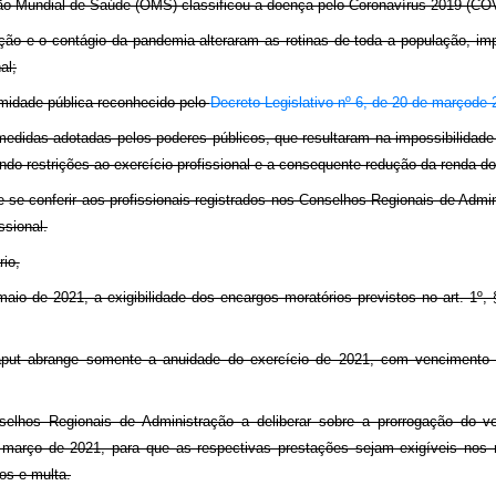
o Mundial de Saúde (OMS) classificou a doença pelo Coronavírus 2019 (C
ão e o contágio da pandemia alteraram as rotinas de toda a população, i
al;
midade pública reconhecido pelo
Decreto Legislativo nº 6, de 20 de marçode
medidas adotadas pelos poderes públicos, que resultaram na impossibilidad
ndo restrições ao exercício profissional e a consequente redução da renda do
 se conferir aos profissionais registrados nos Conselhos Regionais de Admi
ssional.
io,
aio de 2021, a exigibilidade dos encargos moratórios previstos no art. 1º,
aput abrange somente a anuidade do exercício de 2021, com vencimento 
selhos Regionais de Administração a deliberar sobre a prorrogação do 
 março de 2021, para que as respectivas prestações sejam exigíveis nos
os e multa.