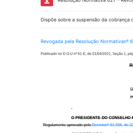
Resolução Normativa 627 - Revog
Dispõe sobre a suspensão da cobrança de
Revogada pela Resolução Normativanº 6
Publicado no D.O.U nº 61-E, de 01/04/2021, Seção 1, pá
R
D
p
O PRESIDENTE DO CONSELHO 
Regulamento aprovado pelo
Decretonº 61.934, de 2