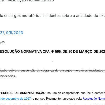
a - Resolução Normativa 596
 encargos moratórios incidentes sobre a anuidade do exer
27, 9/5/2023
g.65
ESOLUÇÃO NORMATIVA CFA Nº 596, DE 30 DE MARÇO DE 202
ispõe sobre a suspensão da cobrança de encargos moratórios incidentes 
rovidências.
FEDERAL DE ADMINISTRAÇÃO
, no uso da competência que lhe é conferi
2 de dezembro de 1967
, e por seu Regimento, aprovado pela
Resolução Norma