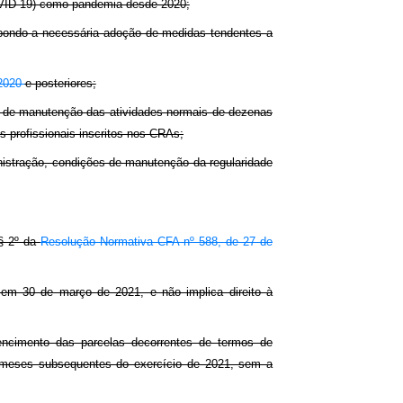
OVID-19) como pandemia desde 2020;
mpondo a necessária adoção de medidas tendentes a
 2020
e posteriores;
e de manutenção das atividades normais de dezenas
s profissionais inscritos nos CRAs;
nistração, condições de manutenção da regularidade
 § 2º da
Resolução Normativa CFA nº 588, de 27 de
em 30 de março de 2021, e não implica direito à
vencimento das parcelas decorrentes de termos de
 meses subsequentes do exercício de 2021, sem a