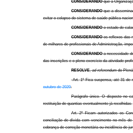
CONSIDERANDO
que a Organizaçã
CONSIDERANDO
que a disseminaç
evitar o colapso do sistema de saúde pública nacion
CONSIDERANDO
o estado de cala
CONSIDERANDO
os reflexos das 
de milhares de profissionais de Administração, impo
CONSIDERANDO
a necessidade de
das inscrições e o pleno exercício da atividade profi
RESOLVE
,
ad referendum
do Plenár
Art. 1º Fica suspensa, até 31 de m
outubro de 2020
.
Parágrafo único. O disposto no c
restituição de quantias eventualmente já recolhidas.
Art. 2º Ficam autorizados os Con
conciliação de dívida com vencimento no mês de
cobrança de correção monetária ou incidência de jur