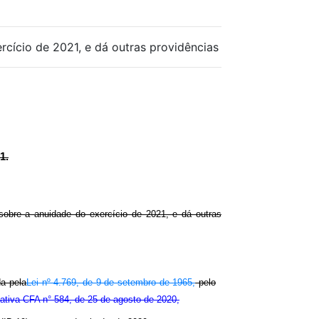
cício de 2021, e dá outras providências
1.
sobre a anuidade do exercício de 2021, e dá outras
da pela
Lei nº 4.769, de 9 de setembro de 1965,
pelo
tiva CFA n° 584, de 25 de agosto de 2020,