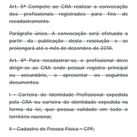
Art. 5º Compete ao CRA realizar a convocação
dos profissionais registrados para fins de
recadastramento.
Parágrafo único. A convocação será efetuada a
partir da publicação desta resolução e se
prolongará até o mês de dezembro de 2019.
Art. 6º Para recadastrar-se, o profissional deve
dirigir-se ao CRA onde possuir registro principal
ou secundário, e apresentar os seguintes
documentos:
I - Carteira de Identidade Profissional expedida
pelo CRA ou carteira de identidade expedida na
forma da lei, que possua validade em todo o
território nacional;
II - Cadastro de Pessoa Física – CPF;