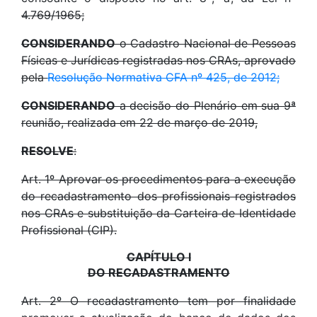
4.769/1965;
CONSIDERANDO
o Cadastro Nacional de Pessoas
Físicas e Jurídicas registradas nos CRAs, aprovado
pela
Resolução Normativa CFA nº 425, de 2012;
CONSIDERANDO
a decisão do Plenário em sua 9ª
reunião, realizada em 22 de março de 2019,
RESOLVE
:
Art. 1º Aprovar os procedimentos para a execução
do recadastramento dos profissionais registrados
nos CRAs e substituição da Carteira de Identidade
Profissional (CIP).
CAPÍTULO I
DO RECADASTRAMENTO
Art. 2º O recadastramento tem por finalidade