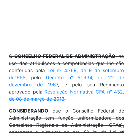
O
CONSELHO FEDERAL DE ADMINISTRAÇÃO
, no
uso das atribuições e competências que lhe são
conferidas pela
Lei nº 4.769, de 9 de setembro
de1965
, pelo
Decreto n° 61.934, de 22 de
dezembro de 1967
, e pelo seu Regimento
aprovado pela
Resolução Normativa CFA n° 432,
de 08 de março de 2013
,
CONSIDERANDO
que o Conselho Federal de
Administração tem função uniformizadora dos
Conselhos Regionais de Administração (CRAs),
consoante o disposto no art. 8º, ‘a’, da Lei nº