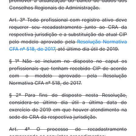
promover a atualização do banco de dados dos
Conselhos Regionais de Administração.
Art. 3º Todo profissional com registro ativo deve
requerer seu recadastramento junto ao CRA da
respectiva jurisdição e a substituição da atual CIP
pelo modelo aprovado pela
Resolução Normativa
CFA nº 518, de 2017
, até último dia útil de 2019.
§ 1º Não se incluem no disposto no caput os
profissionais que tenham recebido CIP de acordo
com o modelo aprovado pela Resolução
Normativa CFA nº 518, de 2017.
§ 2º Para fins do disposto nesta Resolução,
considera-se último dia útil a última data do
exercício de 2019 em que houver atendimento na
sede do CRA da respectiva jurisdição.
Art. 4º O processo de recadastramento