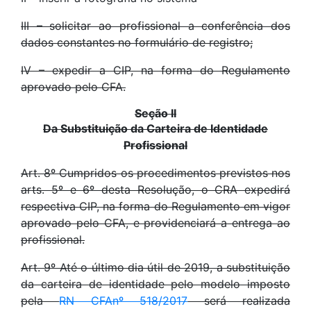
III – solicitar ao profissional a conferência dos
dados constantes no formulário de registro;
IV – expedir a CIP, na forma do Regulamento
aprovado pelo CFA.
Seção II
Da Substituição da Carteira de Identidade
Profissional
Art. 8º Cumpridos os procedimentos previstos nos
arts. 5º e 6º desta Resolução, o CRA expedirá
respectiva CIP, na forma do Regulamento em vigor
aprovado pelo CFA, e providenciará a entrega ao
profissional.
Art. 9º Até o último dia útil de 2019, a substituição
da carteira de identidade pelo modelo imposto
pela
RN CFAnº 518/2017
será realizada