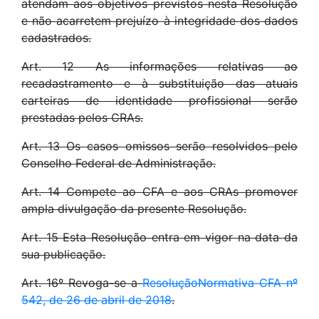
atendam aos objetivos previstos nesta Resolução
e não acarretem prejuízo à integridade dos dados
cadastrados.
Art. 12 As informações relativas ao
recadastramento e à substituição das atuais
carteiras de identidade profissional serão
prestadas pelos CRAs.
Art. 13 Os casos omissos serão resolvidos pelo
Conselho Federal de Administração.
Art. 14 Compete ao CFA e aos CRAs promover
ampla divulgação da presente Resolução.
Art. 15 Esta Resolução entra em vigor na data da
sua publicação.
Art. 16º Revoga-se a
ResoluçãoNormativa CFA nº
542, de 26 de abril de 2018
.