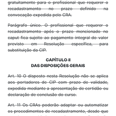
gratuitamente para o profissional que requerer o
recadastramento no prazo definido na
convocação expedida pelo CRA.
Parágrafo único. O profissional que requerer o
recadastramento após o prazo mencionado no
caput fica sujeito ao pagamento integral do valor
previsto em Resolução específica, para
substituição da CIP.
CAPÍTULO II
DAS DISPOSIÇÕES GERAIS
Art. 10 O disposto nesta Resolução não se aplica
aos portadores de CIP com prazo de validade,
expedida mediante a apresentação de certidão ou
declaração de conclusão do curso.
Art. 11 Os CRAs poderão adaptar ou automatizar
os procedimentos de recadastramento, desde que