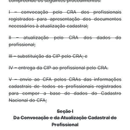
compreende os seguintes procedimentos:
I – convocação pelo CRA dos profissionais
registrados para apresentação dos documentos
necessários à atualização cadastral;
II – atualização pelo CRA dos dados do
profissional;
III – substituição da CIP pelo CRA; e
IV – entrega da CIP ao profissional pelo CRA.
V – envio ao CFA pelos CRAs das informações
cadastrais de todos os profissionais registrados
para compor a base de dados do Cadastro
Nacional do CFA;
Seção I
Da Convocação e da Atualização Cadastral do
Profissional