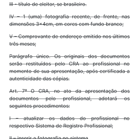
III - título de eleitor, se brasileiro.
IV – 1 (uma) fotografia recente, de frente, nas
dimensões 3x4cm, em cores com fundo branco;
V – Comprovante de endereço emitido nos últimos
três meses;
Parágrafo único. Os originais dos documentos
serão restituídos pelo CRA ao profissional no
momento de sua apresentação, após certificada a
autenticidade das cópias.
Art. 7º O CRA, no ato da apresentação dos
documentos pelo profissional, adotará os
seguintes procedimentos:
I – atualizar os dados do profissional no
respectivo Sistema de Registro Profissional;
II – inserir a fotografia no sistema