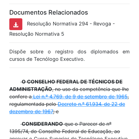
Documentos Relacionados
Resolução Normativa 294 - Revoga -
Resolução Normativa 5
Dispõe sobre o registro dos diplomados em
cursos de Tecnólogo Executivo.
O CONSELHO FEDERAL DE TÉCNICOS DE
ADMINISTRAÇÃO
, no uso da competência que lhe
confere a
Lei n.º 4.769, de 9 de setembro de 1965
,
regulamentada pelo
Decreto n.º 61.934, de 22 de
dezembro de 1967
; e
CONSIDERANDO
que o Parecer de nº
1395/74, do Conselho Federal de Educação, ao
aprovar o Curso Superior de Tecnólogo Executivo,