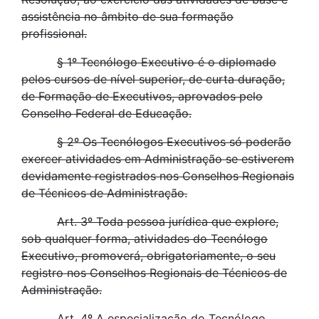
assistência no âmbito de sua formação
profissional.
§ 1º Tecnólogo Executivo é o diplomado
pelos cursos de nível superior, de curta duração,
de Formação de Executivos, aprovados pelo
Conselho Federal de Educação.
§ 2º Os Tecnólogos Executivos só poderão
exercer atividades em Administração se estiverem
devidamente registrados nos Conselhos Regionais
de Técnicos de Administração.
Art. 3º Toda pessoa jurídica que explore,
sob qualquer forma, atividades do Tecnólogo
Executivo, promoverá, obrigatoriamente, o seu
registro nos Conselhos Regionais de Técnicos de
Administração.
Art. 4º A especialização do Tecnólogo