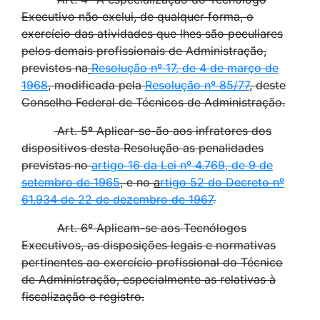
Executivo não exclui, de qualquer forma, o
exercício das atividades que lhes são peculiares
pelos demais profissionais de Administração,
previstos na
Resolução nº 17, de 4 de março de
1968
, modificada pela
Resolução nº 85/77
, deste
Conselho Federal de Técnicos de Administração.
Art. 5º Aplicar-se-ão aos infratores dos
dispositivos desta Resolução as penalidades
previstas no
artigo 16 da Lei nº 4.769, de 9 de
setembro de 1965
, e no
a
rtigo 52 do Decreto nº
61.934 de 22 de dezembro de 1967
.
Art. 6º Aplicam-se aos Tecnólogos
Executivos, as disposições legais e normativas
pertinentes ao exercício profissional do Técnico
de Administração, especialmente as relativas à
fiscalização e registro.