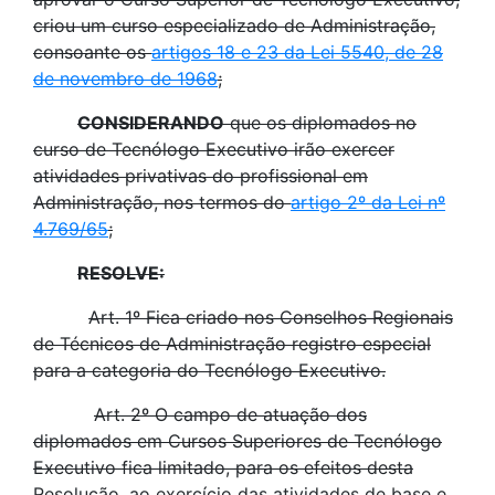
criou um curso especializado de Administração,
consoante os
artigos 18 e 23 da Lei 5540, de 28
de novembro de 1968
;
CONSIDERANDO
que os diplomados no
curso de Tecnólogo Executivo irão exercer
atividades privativas do profissional em
Administração, nos termos do
artigo 2º da Lei nº
4.769/65
;
RESOLVE:
Art. 1º Fica criado nos Conselhos Regionais
de Técnicos de Administração registro especial
para a categoria do Tecnólogo Executivo.
Art. 2º O campo de atuação dos
diplomados em Cursos Superiores de Tecnólogo
Executivo fica limitado, para os efeitos desta
Resolução, ao exercício das atividades de base e