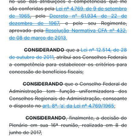
no uso das atribuições e competências que lhe
são conferidas pela
Lei nº 4.769, de 9 de setembro
de 1965
, pelo
Decreto n° 61.934, de 22 de
dezembro de 1967
, e pelo seu Regimento,
aprovado pela
Resolução Normativa CFA n° 432,
de 08 de março de 2013
,
CONSIDERANDO
que a
Lei nº 12.514, de 28
de outubro de 2011
, atribui aos Conselhos Federais
a competência para estabelecer os critérios para
concessão de benefícios fiscais;
CONSIDERANDO
que o Conselho Federal de
Administração tem função uniformizadora dos
Conselhos Regionais de Administração, consoante
o disposto no
art. 8º, ‘a’, da Lei nº 4.769/1965
;
CONSIDERANDO
, finalmente, a decisão do
Plenário em sua 16ª reunião, realizada em 8 de
junho de 2017,