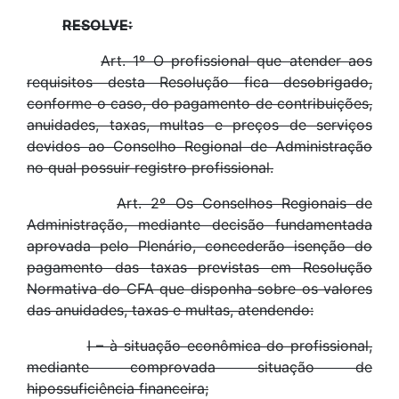
RESOLVE:
Art. 1º O profissional que atender aos
requisitos desta Resolução fica desobrigado,
conforme o caso, do pagamento de contribuições,
anuidades, taxas, multas e preços de serviços
devidos ao Conselho Regional de Administração
no qual possuir registro profissional.
Art. 2º Os Conselhos Regionais de
Administração, mediante decisão fundamentada
aprovada pelo Plenário, concederão isenção do
pagamento das taxas previstas em Resolução
Normativa do CFA que disponha sobre os valores
das anuidades, taxas e multas, atendendo:
I – à situação econômica do profissional,
mediante comprovada situação de
hipossuficiência financeira;