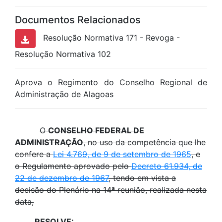
Documentos Relacionados
Resolução Normativa 171 - Revoga -
Resolução Normativa 102
Aprova o Regimento do Conselho Regional de
Administração de Alagoas
O
CONSELHO FEDERAL DE
ADMINISTRAÇÃO
, no uso da competência que lhe
confere a
Lei 4.769, de 9 de setembro de 1965
, e
o Regulamento aprovado pelo
Decreto 61.934, de
22 de dezembro de 1967
, tendo em vista a
decisão do Plenário na 14ª reunião, realizada nesta
data,
RESOLVE: