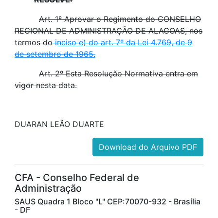
Art. 1º Aprovar o Regimento do CONSELHO
REGIONAL DE ADMINISTRAÇÃO DE ALAGOAS, nos
termos do
i
nciso e) do art. 7º da Lei 4.769, de 9
de setembro de 1965.
Art. 2º Esta Resolução Normativa entra em
vigor nesta data.
DUARAN LEÃO DUARTE
Download do Arquivo PDF
CFA - Conselho Federal de
Administração
SAUS Quadra 1 Bloco "L" CEP:70070-932 - Brasília
- DF