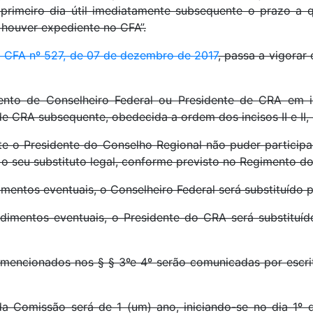
primeiro dia útil imediatamente subsequente o prazo a 
 houver expediente no CFA”.
 CFA nº 527, de 07 de dezembro de 2017
, passa a vigorar 
nto de Conselheiro Federal ou Presidente de CRA em i
de CRA subsequente, obedecida a ordem dos incisos II e II,
e o Presidente do Conselho Regional não puder particip
 seu substituto legal, conforme previsto no Regimento d
mentos eventuais, o Conselheiro Federal será substituído p
dimentos eventuais, o Presidente do CRA será substituí
 mencionados nos § § 3ºe 4º serão comunicadas por escr
Comissão será de 1 (um) ano, iniciando-se no dia 1º d