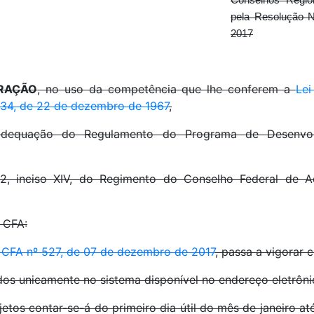
Conselhos Regio
pela Resolução 
2017
TRAÇÃO
, no uso da competência que lhe conferem a
Lei
934, de 22 de dezembro de 1967
,
dequação do Regulamento do Programa de Desenvolv
2, inciso XIV, do Regimento do Conselho Federal de A
 CFA:
CFA nº 527, de 07 de dezembro de 2017
, passa a vigorar 
ados unicamente no sistema disponível no endereço eletrônic
tos contar-se-á do primeiro dia útil do mês de janeiro até