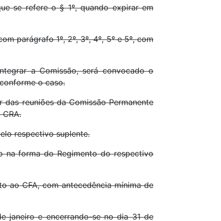
que se refere o § 1º, quando expirar em
com parágrafo 1º, 2º, 3º, 4º, 5º e 5º, com
ntegrar a Comissão, será convocado o
 conforme o caso.
ar das reuniões da Comissão Permanente
o CRA.
elo respectivo suplente.
do na forma do Regimento do respectivo
ito ao CFA, com antecedência mínima de
e janeiro e encerrando-se no dia 31 de