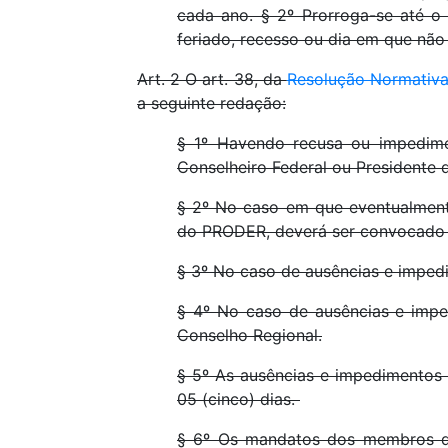
cada ano. § 2º Prorroga-se até o 
feriado, recesso ou dia em que não
Art. 2 O art. 38, da
Resolução Normativa
a seguinte redação:
§ 1º Havendo recusa ou impedime
Conselheiro Federal ou Presidente 
§ 2º No caso em que eventualment
do PRODER, deverá ser convocado o
§ 3º No caso de ausências e impedi
§ 4º No caso de ausências e impe
Conselho Regional.
§ 5º As ausências e impedimentos
05 (cinco) dias.
§ 6º Os mandatos dos membros da 