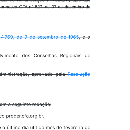
nais de Administração (PRODER), aprovado
Normativa CFA n° 527, de 07 de dezembro de
 4.769, de 9 de setembro de 1965
, e o
imento dos Conselhos Regionais de
dministração, aprovado pela
Resolução
com a seguinte redação:
o proder.cfa.org.br.
 o último dia útil do mês de fevereiro de