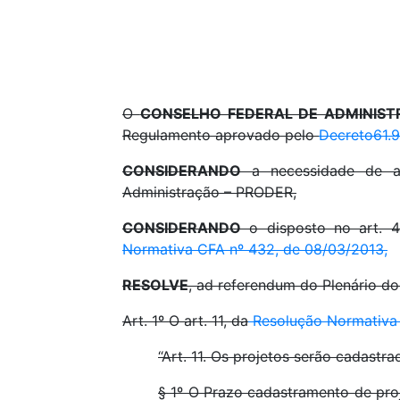
O
CONSELHO FEDERAL DE ADMINIS
Regulamento aprovado pelo
Decreto61.
CONSIDERANDO
a necessidade de a
Administração – PRODER,
CONSIDERANDO
o disposto no art. 4
Normativa CFA nº 432, de 08/03/2013,
RESOLVE
, ad referendum do Plenário do
Art. 1º O art. 11, da
Resolução Normativa 
“Art. 11. Os projetos serão cadastr
§ 1º O Prazo cadastramento de proje