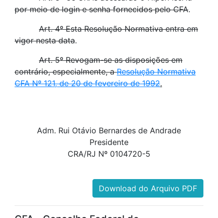
por meio de login e senha fornecidos pelo CFA
.
Art. 4º Esta Resolução Normativa entra em
vigor nesta data
.
Art. 5º Revogam-se as disposições em
contrário, especialmente, a
Resolução Normativa
CFA Nº 121, de 20 de fevereiro de 1992
.
Adm. Rui Otávio Bernardes de Andrade
Presidente
CRA/RJ Nº 0104720-5
Download do Arquivo PDF