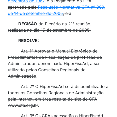
dezembro de 1967
, e o Regimento do CFA
aprovado pela
Resolução Normativa CFA nº 309,
de 14 de setembro de 2005
, e a
DECISÃO
do Plenário na 21ª reunião,
realizada no dia 15 de setembro de 2005,
RESOLVE:
Art. 1º Aprovar o Manual Eletrônico de
Procedimentos de Fiscalização da profissão de
Administrador, denominado HiperFiscAd, a ser
utilizado pelos Conselhos Regionais de
Administração
.
Art. 2º O HiperFiscAd será disponibilizado a
todos os Conselhos Regionais de Administração
pela Internet, em área restrita do site do CFA
www.cfa.org.br
.
Art. 3º Os CRAs acessarão o HiperFiscAd