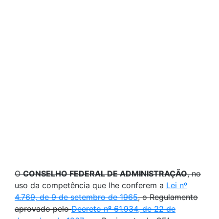
O
CONSELHO FEDERAL DE ADMINISTRAÇÃO
, no
uso da competência que lhe conferem a
Lei nº
4.769, de 9 de setembro de 1965
,
o Regulamento
aprovado pelo
Decreto nº 61.934, de 22 de