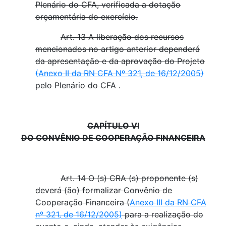
Plenário do CFA, verificada a dotação
orçamentária do exercício.
Art. 13 A liberação dos recursos
mencionados no artigo anterior dependerá
da apresentação e da aprovação do Projeto
(
Anexo II da RN CFA Nº 321, de 16/12/2005
)
pelo Plenário do CFA
.
CAPÍTULO VI
DO CONVÊNIO DE COOPERAÇÃO FINANCEIRA
Art. 14 O (s) CRA (s) proponente (s)
deverá (ão) formalizar Convênio de
Cooperação Financeira (
Anexo III da RN CFA
nº 321, de 16/12/2005)
para a realização do