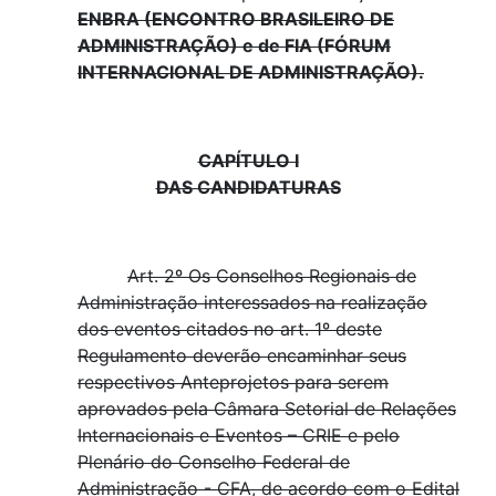
ENBRA (ENCONTRO BRASILEIRO DE
ADMINISTRAÇÃO) e de FIA (FÓRUM
INTERNACIONAL DE ADMINISTRAÇÃO).
CAPÍTULO I
DAS CANDIDATURAS
Art. 2º Os Conselhos Regionais de
Administração interessados na realização
dos eventos citados no art. 1º deste
Regulamento deverão encaminhar seus
respectivos Anteprojetos para serem
aprovados pela Câmara Setorial de Relações
Internacionais e Eventos – CRIE e pelo
Plenário do Conselho Federal de
Administração - CFA, de acordo com o Edital