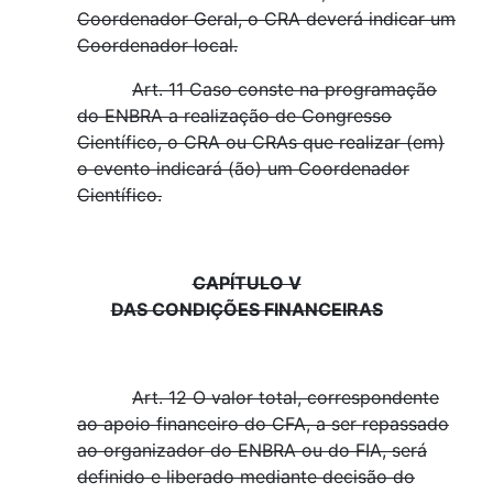
Coordenador Geral, o CRA deverá indicar um
Coordenador local.
Art. 11 Caso conste na programação
do ENBRA a realização de Congresso
Científico, o CRA ou CRAs que realizar (em)
o evento indicará (ão) um Coordenador
Científico.
CAPÍTULO V
DAS CONDIÇÕES FINANCEIRAS
Art. 12 O valor total, correspondente
ao apoio financeiro do CFA, a ser repassado
ao organizador do ENBRA ou do FIA, será
definido e liberado mediante decisão do