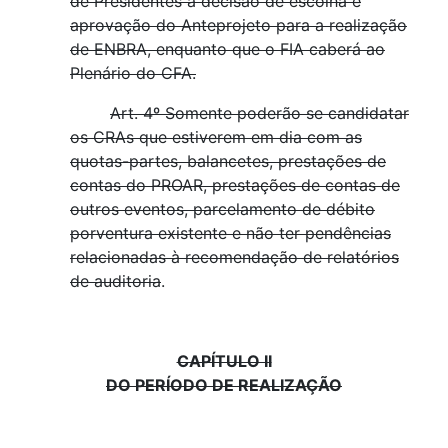
de Presidentes a decisão de escolha e
aprovação do Anteprojeto para a realização
de ENBRA, enquanto que o FIA caberá ao
Plenário do CFA.
Art. 4º Somente poderão se candidatar
os CRAs que estiverem em dia com as
quotas-partes, balancetes, prestações de
contas do PROAR, prestações de contas de
outros eventos, parcelamento de débito
porventura existente e não ter pendências
relacionadas à recomendação de relatórios
de auditoria
.
CAPÍTULO II
DO PERÍODO DE REALIZAÇÃO