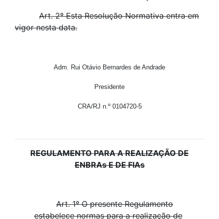
Art. 2º Esta Resolução Normativa entra em
vigor nesta data.
Adm. Rui Otávio Bernardes de Andrade
Presidente
CRA/RJ n.º 0104720-5
REGULAMENTO PARA A REALIZAÇÃO DE
ENBRAs E DE FIAs
Art. 1º O presente Regulamento
estabelece normas para a realização de