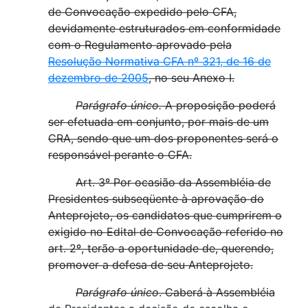
de Convocação expedido pelo CFA,
devidamente estruturados em conformidade
com o Regulamento aprovado pela
Resolução Normativa CFA nº 321, de 16 de
dezembro de 2005
, no seu Anexo I.
Parágrafo único.
A proposição poderá
ser efetuada em conjunto, por mais de um
CRA, sendo que um dos proponentes será o
responsável perante o CFA.
Art. 3º Por ocasião da Assembléia de
Presidentes subseqüente à aprovação do
Anteprojeto, os candidatos que cumprirem o
exigido no Edital de Convocação referido no
art. 2º, terão a oportunidade de, querendo,
promover a defesa de seu Anteprojeto.
Parágrafo único
. Caberá à Assembléia