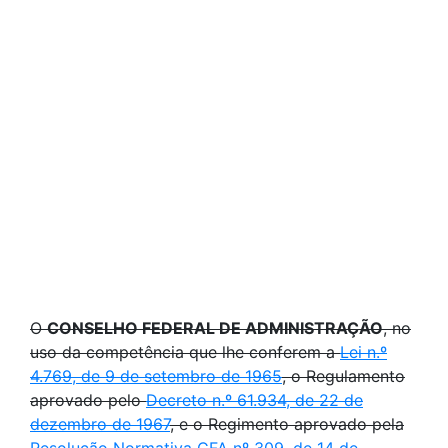
O
CONSELHO FEDERAL DE ADMINISTRAÇÃO
, no
uso da competência que lhe conferem a
Lei n.º
4.769, de 9 de setembro de 1965
, o Regulamento
aprovado pelo
Decreto n.º 61.934, de 22 de
dezembro de 1967
, e o Regimento aprovado pela