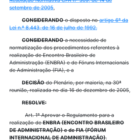
Resolução Normativa CFA nº 309, de 14 de
setembro de 2005
,
CONSIDERANDO
o disposto no
artigo 6º da
Lei n.º 8.443, de 16 de julho de 1992
,
CONSIDERANDO
a necessidade de
normatização dos procedimentos referentes à
realização de Encontro Brasileiro de
Administração (ENBRA) e de Fóruns Internacionais
de Administração (FIA), e a
DECISÃO
do Plenário, por maioria, na 30ª
reunião, realizada no dia 16 de dezembro de 2005
,
RESOLVE:
Art. 1º Aprovar o Regulamento para a
realização de
ENBRA (ENCONTRO BRASILEIRO
DE ADMINISTRAÇÃO) e de FIA (FÓRUM
INTERNACIONAL DE ADMINISTRAÇÃO)
.