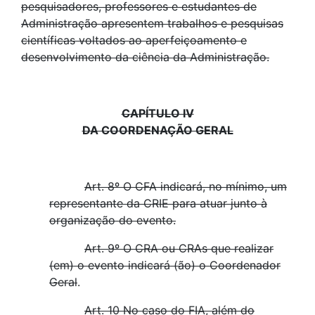
pesquisadores, professores e estudantes de
Administração apresentem trabalhos e pesquisas
científicas voltados ao aperfeiçoamento e
desenvolvimento da ciência da Administração.
CAPÍTULO IV
DA COORDENAÇÃO GERAL
Art. 8º O CFA indicará, no mínimo, um
representante da CRIE para atuar junto à
organização do evento.
Art. 9º O CRA ou CRAs que realizar
(em) o evento indicará (ão) o Coordenador
Geral
.
Art. 10 No caso do FIA, além do