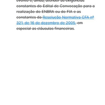
evento e, ainda, atender às exigências
constantes do Edital de Convocação para a
realização do ENBRA ou do FIA e as
constantes da
Resolução Normativa CFA nº
321, de 16 de dezembro de 2005
,
em
especial as cláusulas financeiras
.