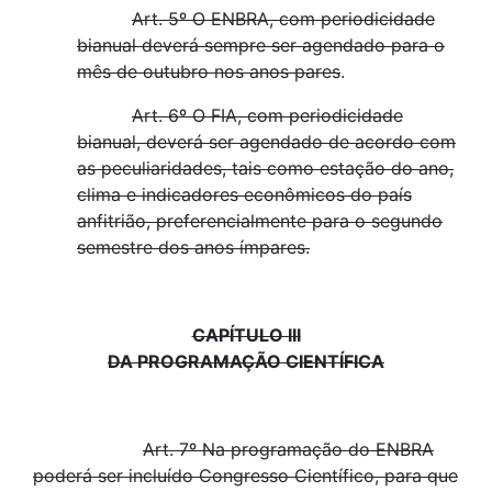
Art. 5º O ENBRA, com periodicidade
bianual deverá sempre ser agendado para o
mês de outubro nos anos pares
.
Art. 6º O FIA, com periodicidade
bianual, deverá ser agendado de acordo com
as peculiaridades, tais como estação do ano,
clima e indicadores econômicos do país
anfitrião, preferencialmente para o segundo
semestre dos anos ímpares.
CAPÍTULO III
DA PROGRAMAÇÃO CIENTÍFICA
Art. 7º Na programação do ENBRA
poderá ser incluído Congresso Científico, para que