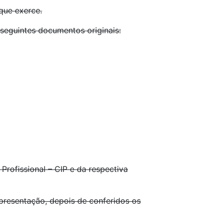
que exerce.
seguintes documentos originais:
rofissional – CIP e da respectiva
presentação, depois de conferidos os