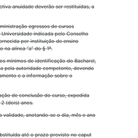
tiva anuidade deverão ser restituídas, a
dministração egressos de cursos
 Universidade indicada pelo Conselho
rnecida por instituição de ensino
 na alínea “a” do § 1º.
tos mínimos de identificação do Bacharel,
ada pela autoridade competente, devendo
samento e a informação sobre o
aração de conclusão do curso, expedida
 2 (dois) anos.
ua validade, anotando-se o dia, mês e ano
bstituída até o prazo previsto no caput