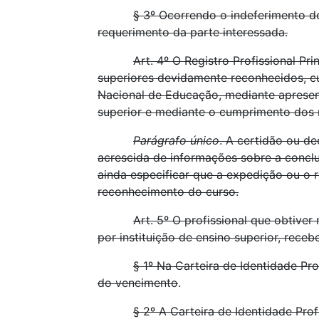
§ 3º Ocorrendo o indeferimento do
requerimento da parte interessada.
Art. 4º O Registro Profissional P
superiores devidamente reconhecidos, c
Nacional de Educação, mediante apresent
superior e mediante o cumprimento dos re
Parágrafo único
. A certidão ou de
acrescida de informações sobre a conclu
ainda especificar que a expedição ou o
reconhecimento do curso.
Art. 5º O profissional que obtive
por instituição de ensino superior, receb
§ 1º Na Carteira de Identidade Pr
do vencimento
.
§ 2º A Carteira de Identidade Pro