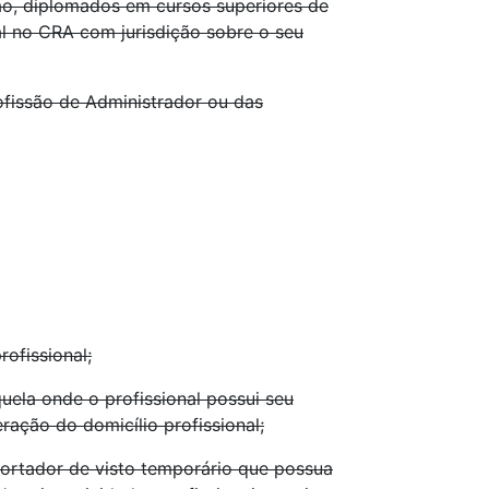
ção, diplomados em cursos superiores de
al no CRA com jurisdição sobre o seu
rofissão de Administrador ou das
ofissional;
ela onde o profissional possui seu
eração do domicílio profissional;
ortador de visto temporário que possua