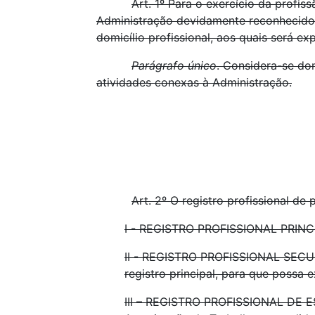
Art. 1º Para o exercício da profi
Administração devidamente reconhecidos,
domicílio profissional, aos quais será ex
Parágrafo único
. Considera-se dom
atividades conexas à Administração.
Art. 2º O registro profissional de
I - REGISTRO PROFISSIONAL PRINCIPA
II - REGISTRO PROFISSIONAL SECUND
registro principal, para que possa e
III – REGISTRO PROFISSIONAL DE ES