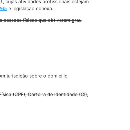
, cujas atividades profissionais estejam
9/65
e legislação conexa
.
s pessoas físicas que obtiverem grau
om jurisdição sobre o domicílio
ísica (CPF), Carteira de Identidade (CI),