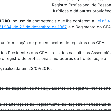
Registro Profissional de Pessoa
Jurídicas e dá outras providênc
RAÇÃO
, no uso da competência que lhe conferem a
Lei nº 
61.934, de 22 de dezembro de 1967
, e o Regimento do CF
 uniformização de procedimentos de registros nos CRAs
;
s Presidentes dos CRAs, reunidos nas últimas Assembléias,
e o registro de profissionais moradores de fronteiras; e a
o, realizada em 23/09/2010,
são de dispositivos no Regulamento de Registro Profissiona
e as alterações do Regulamento de Registro Profissional de
ram em vigor na data da sua publicação, revogadas as dis