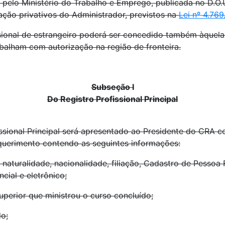
pelo Ministério do Trabalho e Emprego, publicada no D.O.U.
ão privativos do Administrador, previstos na
Lei nº 4.76
issional de estrangeiro poderá ser concedido também àquela
abalham com autorização na região de fronteira.
Subseção I
Do Registro Profissional Principal
issional Principal será apresentado ao Presidente do CRA c
equerimento contendo as seguintes informações:
naturalidade, nacionalidade, filiação, Cadastro de Pessoa F
ncial e eletrônico;
Superior que ministrou o curso concluído;
do;