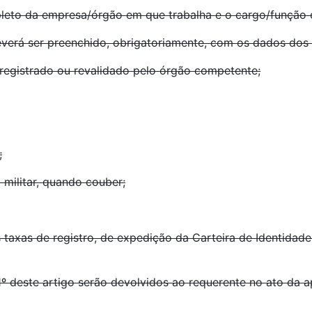
eto da empresa/órgão em que trabalha e o cargo/função 
everá ser preenchido, obrigatoriamente, com os dados dos 
registrado ou revalidado pelo órgão competente;
;
 militar, quando couber;
xas de registro, de expedição da Carteira de Identidade P
º deste artigo serão devolvidos ao requerente no ato da a