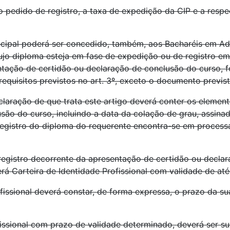
 pedido de registro, a taxa de expedição da CIP e a respec
rincipal poderá ser concedido, também, aos Bacharéis em A
ujo diploma esteja em fase de expedição ou de registro em
ação de certidão ou declaração de conclusão do curso, fo
quisitos previstos no art. 3º, exceto o documento previsto
claração de que trata este artigo deverá conter os elemen
são do curso, incluindo a data da colação de grau, assin
 registro do diploma do requerente encontra-se em proces
r registro decorrente da apresentação de certidão ou decl
erá Carteira de Identidade Profissional com validade de até
ofissional deverá constar, de forma expressa, o prazo da s
fissional com prazo de validade determinado, deverá ser su