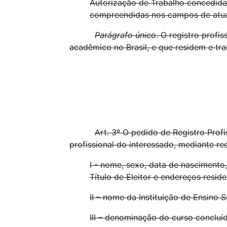
Autorização de Trabalho concedida 
compreendidas nos campos de atuaç
Parágrafo único
. O registro prof
acadêmico no Brasil, e que residem e tr
Art. 3º O pedido de Registro Prof
profissional do interessado, mediante r
I - nome, sexo, data de nascimento, 
Título de Eleitor e endereços reside
II – nome da Instituição de Ensino 
III – denominação do curso concluí