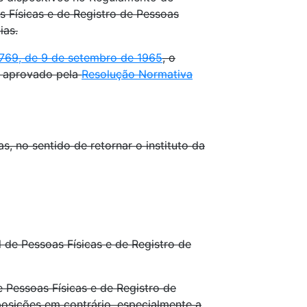
s Físicas e de Registro de Pessoas
ias.
4.769, de 9 de setembro de 1965
, o
A aprovado pela
Resolução Normativa
 no sentido de retornar o instituto da
l de Pessoas Físicas e de Registro de
 Pessoas Físicas e de Registro de
posições em contrário, especialmente a