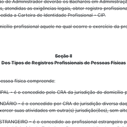
ssão de Administrador deverão os Bacharéis em Administra
 atendidas as exigências legais, obter registro profission
pedida a Carteira de Identidade Profissional - CIP.
icílio profissional aquele no qual ocorre o exercício da p
Seção II
Dos Tipos de Registros Profissionais de Pessoas Físicas
 pessoa física compreende
:
L - é o concedido pelo CRA da jurisdição do domicílio pr
ÁRIO - é o concedido por CRA de jurisdição diversa daqu
xercer suas atividades em outra(s) jurisdição(ões), sem alt
TRANGEIRO – é o concedido ao profissional estrangeiro p