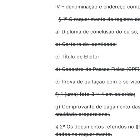
IV – denominação e endereço compl
§ 1º O requerimento de registro d
a) Diploma de conclusão do curso, 
b) Carteira de Identidade;
c) Título de Eleitor;
d) Cadastro de Pessoa Física (CPF)
e) Prova de quitação com o serviço
f) 1 (uma) foto 3 x 4 cm colorida;
g) Comprovante de pagamento das ta
anuidade proporcional.
§ 2º Os documentos referidos no §1
dados no requerimento.