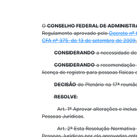
O
CONSELHO FEDERAL DE ADMINIST
Regulamento aprovado pelo
Decreto nº 
CFA nº 375, de 13 de setembro de 2009
,
CONSIDERANDO
a necessidade de
CONSIDERANDO
a recomendação do
licença de registro para pessoas físicas 
DECISÃO
do Plenário na 17ª reuniã
RESOLVE
:
Art. 1º Aprovar alterações e inclu
Pessoas Jurídicas
.
Art. 2º Esta Resolução Normativa 
Pessoas Jurídicas por ela aprovadas ent