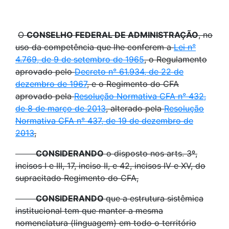
O
CONSELHO FEDERAL DE ADMINISTRAÇÃO
, no
uso da competência que lhe conferem a
Lei n°
4.769, de 9 de setembro de 1965
, o Regulamento
aprovado pelo
Decreto n° 61.934, de 22 de
dezembro de 1967
, e o Regimento do CFA
aprovado pela
Resolução Normativa CFA n° 432,
de 8 de março de 2013
, alterado pela
Resolução
Normativa CFA n° 437, de 19 de dezembro de
2013
,
CONSIDERANDO
o disposto nos arts. 3º,
incisos I e III, 17, inciso II, e 42, incisos IV e XV, do
supracitado Regimento do CFA,
CONSIDERANDO
que a estrutura sistêmica
institucional tem que manter a mesma
nomenclatura (linguagem) em todo o território