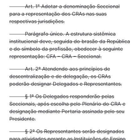
Art. 1° Adotar a denominação Seccional
para a representação dos CRAs nas suas
respectivas jurisdições.
Parágrafo único. A estrutura sistêmica
institucional deve, seguida do brasão da República
e do símbolo da profissão, obedecer à seguinte
representação: CFA – CRA – Seccional.
Art. 2º Atendendo aos princípios de
descentralização e de delegação, os CRAs
poderão designar Delegados e Representantes.
§ 1º Os Delegados responderão pelas
Seccionais, após escolha pelo Plenário do CRA e
designação mediante Portaria assinada pelo seu
Presidente.
§ 2º Os Representantes serão designados
para atividades perante as Instituições de Ensino