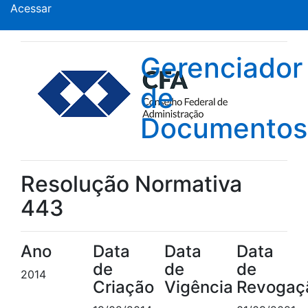
Acessar
Gerenciador
de
Documentos
Resolução Normativa
443
Ano
Data
Data
Data
de
de
de
2014
Criação
Vigência
Revogaç