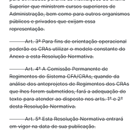
Superior que ministrem cursos superiores de
Administração, bem como para outros organismos
públicos e privados que exijam essa
representação.
Art. 3º Para fins de orientação operacional
poderão os CRAs utilizar o modelo constante do
Anexo a esta Resolução Normativa.
Art. 4° A Comissão Permanente de
Regimentos do Sistema CFA/CRAs, quando da
análise dos anteprojetos de Regimentos dos CRAs
que lhes forem submetidos, fará a adequação do
texto para atender ao disposto nos arts. 1° e 2°
desta Resolução Normativa.
Art. 5º Esta Resolução Normativa entrará
em vigor na data de sua publicação.