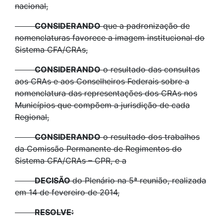
nacional,
CONSIDERANDO
que a padronização de
nomenclaturas favorece a imagem institucional do
Sistema CFA/CRAs,
CONSIDERANDO
o resultado das consultas
aos CRAs e aos Conselheiros Federais sobre a
nomenclatura das representações dos CRAs nos
Municípios que compõem a jurisdição de cada
Regional,
CONSIDERANDO
o resultado dos trabalhos
da Comissão Permanente de Regimentos do
Sistema CFA/CRAs – CPR, e a
DECISÃO
do Plenário na 5ª reunião, realizada
em 14 de fevereiro de 2014,
RESOLVE: