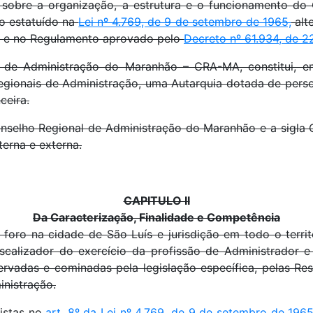
 a organização, a estrutura e o funcionamento do C
o estatuído na
Lei nº 4.769, de 9 de setembro de 1965,
alt
, e no Regulamento aprovado pelo
Decreto nº 61.934, de 
ministração do Maranhão – CRA-MA, constitui, em 
gionais de Administração, uma Autarquia dotada de persona
ceira.
nselho Regional de Administração do Maranhão e a sigla
terna e externa.
CAPITULO II
Da Caracterização, Finalidade e Competência
a cidade de São Luís e jurisdição em todo o territó
e fiscalizador do exercício da profissão de Administrador
ervadas e cominadas pela legislação específica, pelas R
inistração.
istas no
art. 8º da Lei nº 4.769, de 9 de setembro de 196