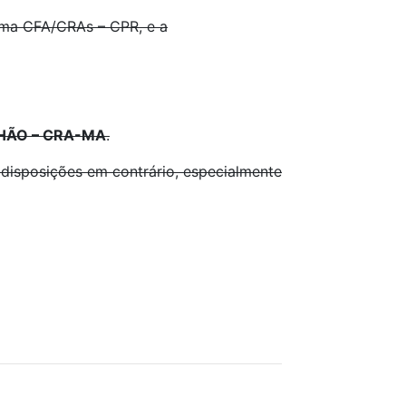
ema CFA/CRAs – CPR, e a
HÃO – CRA-MA
.
isposições em contrário, especialmente