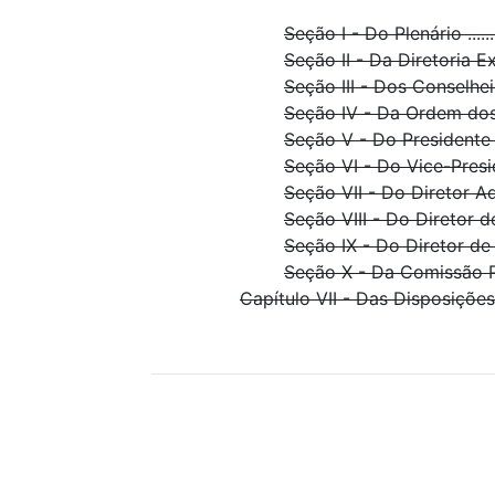
Seção I - Do Plenário ................
Seção II - Da Diretoria Executiva .
Seção III - Dos Conselheiros Regi
Seção IV - Da Ordem dos Trabal
Seção V - Do Presidente .............
Seção VI - Do Vice-Presidente .....
Seção VII - Do Diretor Administ
Seção VIII - Do Diretor de Fisc
Seção IX - Do Diretor de D
Seção X - Da Comissão Perm
Capítulo VII - Das Disposições Gerais ...