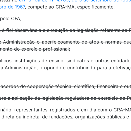
bro de 1967
, compete ao CRA-MA, especificamente:
 pelo CFA;
os à fiel observância e execução da legislação referente ao 
 de Administração o aperfeiçoamento de atos e normas qu
nto do exercício profissional;
icos, instituições de ensino, sindicatos e outras entida
o da Administração, propondo e contribuindo para a efetiv
 acordos de cooperação técnica, científica, financeira e out
bre a aplicação da legislação reguladora do exercício do P
Plenário, representantes, registrados e em dia com o CRA-M
 direta ou indireta, de fundações, organizações públicas e