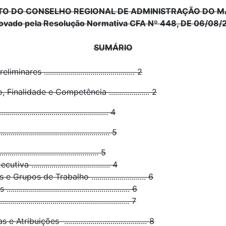
TO DO CONSELHO REGIONAL DE ADMINISTRAÇÃO DO 
ovado pela Resolução Normativa CFA Nº 448, DE 06/08/
SUMÁRIO
s ............................................. 2
inalidade e Competência .................... 2
.......................................... 4
......................................... 5
........................................ 5
 ....................................... 4
rupos de Trabalho ........................... 6
................................................... 6
.................................................... 7
buições ......................................... 8