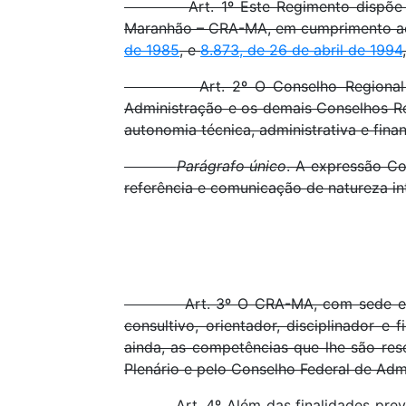
Art. 1º Este Regimento dispõe sobre
Maranhão – CRA-MA, em cumprimento a
de 1985
, e
8.873, de 26 de abril de 1994
Art. 2º O Conselho Regional de Ad
Administração e os demais Conselhos Re
autonomia técnica, administrativa e finan
Parágrafo único
. A expressão Co
referência e comunicação de natureza in
Art. 3º O CRA-MA, com sede e foro n
consultivo, orientador, disciplinador 
ainda, as competências que lhe são res
Plenário e pelo Conselho Federal de Adm
Art. 4º Além das finalidades prev