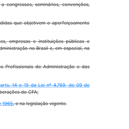
 a congressos, seminários, convenções,
medidas que objetivem o aperfeiçoamento
des, empresas e instituições públicas e
ministração no Brasil e, em especial, na
 Profissionais de Administração e das
s
arts. 14 e 15 da Lei nº 4.769, de 09 de
iberações do CFA;
e 1965
, e na legislação vigente.