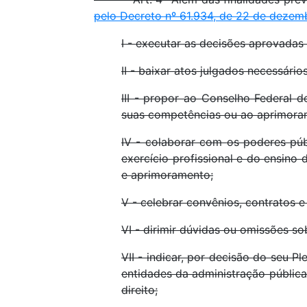
pelo Decreto nº 61.934, de 22 de dezem
I - executar as decisões aprovadas
II - baixar atos julgados necessári
III - propor ao Conselho Federal
suas competências ou ao aprimorame
IV - colaborar com os poderes públ
exercício profissional e do ensin
e aprimoramento;
V - celebrar convênios, contratos e
VI - dirimir dúvidas ou omissões so
VII - indicar, por decisão do seu 
entidades da administração pública
direito;