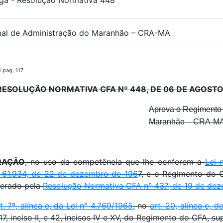
a - Resolução Normativa 448
nal de Administração do Maranhão – CRA-MA
 pag. 117
RESOLUÇÃO NORMATIVA CFA Nº
448
, DE 06 DE AGOST
Aprova o Regimento 
Maranhão – CRA-MA
RAÇÃO
, no uso da competência que lhe conferem a
Lei 
 61.934, de 22 de dezembro de 196
7, e o Regimento do
lterado pela
Resolução Normativa CFA n° 437, de 19 de de
t. 7º, alínea e, da Lei n° 4.769/1965
, no
art. 20, alínea e,
II, 17, inciso II, e 42, incisos IV e XV, do Regimento do CFA, s