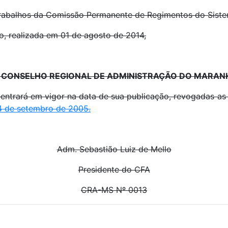
trabalhos da Comissão Permanente de Regimentos do Sist
o, realizada em 01 de agosto de 2014,
 CONSELHO REGIONAL DE ADMINISTRAÇÃO DO MARAN
ará em vigor na data de sua publicação, revogadas as d
4 de setembro de 2005.
Adm. Sebastião Luiz de Mello
Presidente do CFA
CRA-MS Nº 0013