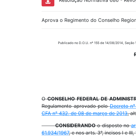
Resolução Normativa 686 - Revog
Aprova o Regimento do Conselho Regio
Publicado no D.O.U. nº 155 de 14/08/2014, Seção 1
O
CONSELHO FEDERAL DE ADMINIST
Regulamento aprovado pelo
Decreto n°
CFA n° 432, de 08 de março de 2013
, a
CONSIDERANDO
o disposto no
ar
61.934/1967
, e nos arts. 3°, incisos I e I