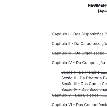
REGIMEN
(Apr
Capítulo I - Das Disposições Preliminare
Capítulo II - Da Caracterização, F
Capítulo III - Da Organização .............
Capítulo IV - Da Composição ..............
Seção I - Do Plenário ...............
Seção II - Da Diretoria Executiva
Seção III - Das Comissões e G
Seção IV - Das Seccionais ..........
Capítulo V - Das Eleições ....................
Capítulo VI - Das Competências e Atri