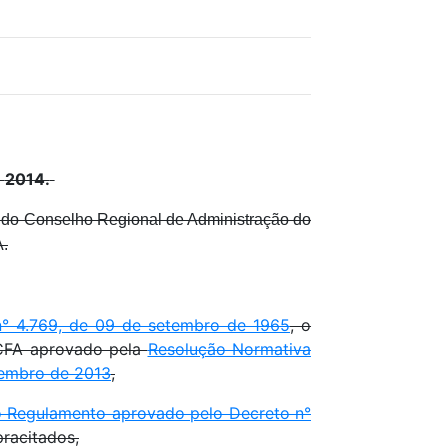
O
2014.
do Conselho Regional de Administração do
.
n° 4.769, de 09 de setembro de 1965
, o
 CFA aprovado pela
Resolução Normativa
zembro de 2013
,
 do Regulamento aprovado pelo Decreto n°
upracitados,