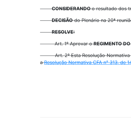
CONSIDERANDO
o resultado dos 
DECISÃO
do Plenário na 20ª reuniã
RESOLVE:
Art. 1º Aprovar o
REGIMENTO DO
Art. 2º Esta Resolução Normativa entr
a
Resolução Normativa CFA n° 313, de 1