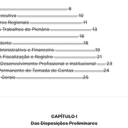
................................................. 8
................................................... 10
onais ............................................. 11
hos do Plenário ................................... 13
....................................................... 16
.........................................................18
rativo e Financeiro ...................................19
alização e Registro .................................... 21
esenvolvimento Profissional e Institucional ....... 23
anente de Tomada de Contas .........................24
.......................................................25
CAPÍTULO I
Das Disposições Preliminares