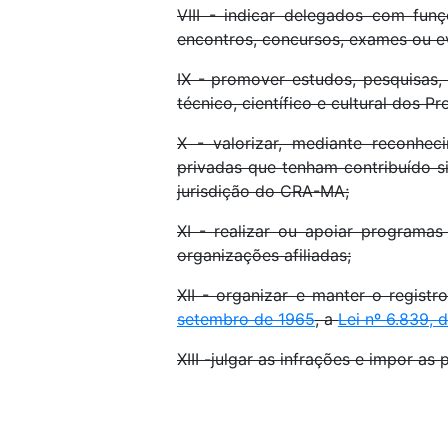
VIII - indicar delegados com fun
encontros, concursos, exames ou ev
IX - promover estudos, pesquisas,
técnico, científico e cultural dos P
X - valorizar, mediante reconheci
privadas que tenham contribuído si
jurisdição do CRA-MA;
XI - realizar ou apoiar program
organizações afiliadas;
XII - organizar e manter o regist
setembro de 1965
, a
Lei nº 6.839,
XIII -julgar as infrações e impor as