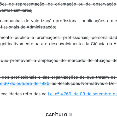
ções de representação, de orientação ou de observação
entos similares;
 campanhas de valorização profissional, publicações e 
rofissionais de Administração;
mento público e premiações, profissionais, personalida
gnificativamente para o desenvolvimento da Ciência da Ad
as que promovam a ampliação do mercado de atuação dos
ro dos profissionais e das organizações de que tratam o
 de 30 de outubro de 1980
, as Resoluções Normativas e Del
 penalidades referidas na
Lei nº 4.769, de 09 de setembro d
CAPÍTULO III