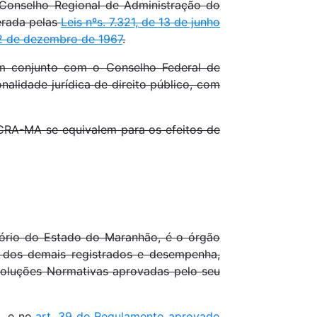
onselho Regional de Administração do
erada pelas
Leis nºs. 7.321, de 13 de junho
22 de dezembro de 1967
.
conjunto com o Conselho Federal de
lidade jurídica de direito público, com
 CRA-MA se equivalem para os efeitos de
rio do Estado do Maranhão, é o órgão
 e dos demais registrados e desempenha,
esoluções Normativas aprovadas pelo seu
5
, e no
art. 39 do Regulamento aprovado