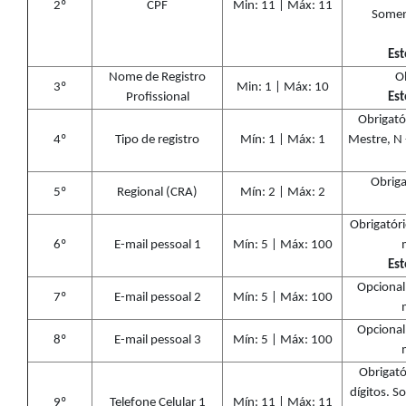
2º
CPF
Min: 11 | Máx: 11
Soment
Est
Nome de Registro
Ob
3º
Min: 1 | Máx: 10
Profissional
Est
Obrigató
4º
Tipo de registro
Mín: 1 | Máx: 1
Mestre, N 
Obriga
5º
Regional (CRA)
Mín: 2 | Máx: 2
Obrigatóri
6º
E-mail pessoal 1
Mín: 5 | Máx: 100
Est
Opcional.
7º
E-mail pessoal 2
Mín: 5 | Máx: 100
Opcional.
8º
E-mail pessoal 3
Mín: 5 | Máx: 100
Obrigató
dígitos. So
9º
Telefone Celular 1
Mín: 11 | Máx: 11