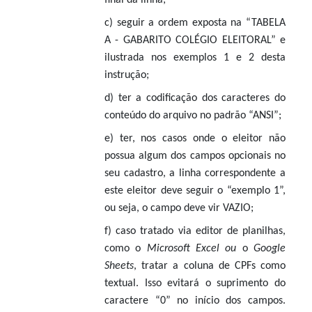
final da linha;
c)
seguir a ordem exposta na “TABELA
A - GABARITO COLÉGIO ELEITORAL” e
ilustrada nos exemplos 1 e 2 desta
instrução;
d)
ter a codificação dos caracteres do
conteúdo do arquivo no padrão “ANSI”;
e)
ter, nos casos onde o eleitor não
possua algum dos campos opcionais no
seu cadastro, a linha correspondente a
este eleitor deve seguir o “exemplo 1”,
ou seja, o campo deve vir VAZIO;
f)
caso tratado via editor de planilhas,
como o
Microsoft Excel ou
o
Google
Sheets
, tratar a coluna de CPFs como
textual. Isso evitará o suprimento do
caractere “0” no início dos campos.