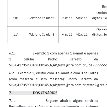
Est
Opciona
10º
Telefone Celular 2
Mín: 11 | Máx: 11
dígitos. So
Opciona
11º
Telefone Celular 3
Mín: 11 | Máx: 11
dígitos. So
6.1. Exemplo 1 com apenas 1 e-mail e apenas
1 celular: Pedro Barreto da
Silva;41735900168;00145;A;AP;teste@cra.com.br;;;6195555555
6.2. Exemplo 2, eleitor com 3 e-mails e com 3 celulares
(com máscara e sem máscara): Pedro Barreto da
Silva;41735900168;00145;A;AP;teste@cra.com.br;teste2@cra
7. DOS CENÁRIOS
7.1. Seguem abaixo, alguns cenários