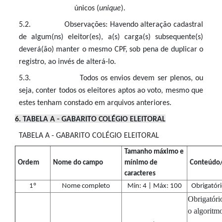
únicos (
unique
).
5.2. Observações: Havendo alteração cadastral
de algum(ns) eleitor(es), a(s) carga(s) subsequente(s)
deverá(ão) manter o mesmo CPF, sob pena de duplicar o
registro, ao invés de alterá-lo.
5.3. Todos os envios devem ser plenos, ou
seja, conter todos os eleitores aptos ao voto, mesmo que
estes tenham constado em arquivos anteriores.
6. TABELA A - GABARITO COLÉGIO ELEITORAL
TABELA A - GABARITO COLÉGIO ELEITORAL
Tamanho máximo e
Ordem
Nome do campo
mínimo de
Conteúdo
caracteres
1º
Nome completo
Min: 4 | Máx: 100
Obrigatóri
Obrigatóri
o algoritm