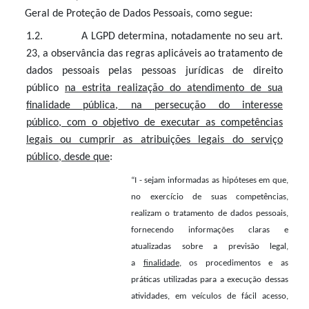
Geral de Proteção de Dados Pessoais, como segue:
1.2. A LGPD determina, notadamente no seu art.
23, a observância das regras aplicáveis ao tratamento de
dados pessoais pelas pessoas jurídicas de direito
público
na estrita realiza
ç
ão do atendimento de sua
finalidade pública
,
na persecu
ç
ão do interesse
público
,
com o ob
j
etivo de executar as competências
le
g
ais ou cumprir as atribui
ç
ões le
g
ais do servi
ç
o
público
,
desde que
:
“I - sejam informadas as hipóteses em que,
no exercício de suas competências,
realizam o tratamento de dados pessoais,
fornecendo informações claras e
atualizadas sobre a previsão legal,
a
finalidade
, os procedimentos e as
práticas utilizadas para a execução dessas
atividades, em veículos de fácil acesso,