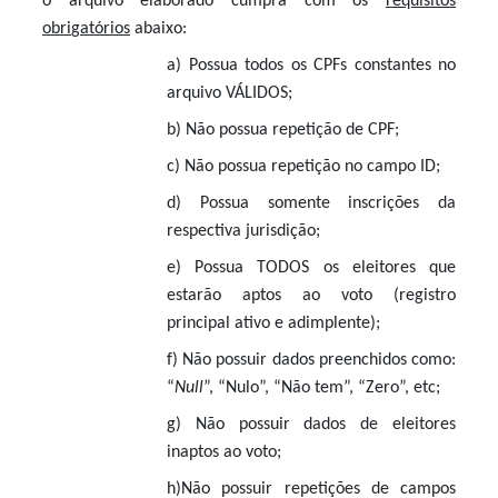
o arquivo elaborado cumpra com os
requisitos
obri
g
atórios
abaixo:
a)
Possua todos os CPFs constantes no
arquivo VÁLIDOS;
b)
Não possua repetição de CPF;
c)
Não possua repetição no campo ID;
d)
Possua somente inscrições da
respectiva jurisdição;
e)
Possua TODOS os eleitores que
estarão aptos ao voto (registro
principal ativo e adimplente);
f)
Não possuir dados preenchidos como:
“
Null
”, “Nulo”, “Não tem”, “Zero”, etc;
g)
Não possuir dados de eleitores
inaptos ao voto;
h)
Não possuir repetições de campos